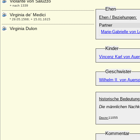
Violante von Saluzzo
+ nach 1339
Ehen
Virginia de' Medici
Ehen / Beziehungen:
* 29.05.1568; + 15.01.1615
Partner
Virginia Dulon
Marie-Gabrielle von 
* 17.12.1910; + 2002
Virginio Orsini, Herzog von Bracciano
* 1572; + 09.09.1615
Kinder
Viridis d'Este
Vincenz Karl von Auer
* 27.04.1354; + 20.08.1400
Viridis della Scala
Geschwister
+ 1394
Wilhelm II. von Auersp
Viridis Visconti
* 1350; + 11.03.1414
Vittoria Colonna
historische Bedeutung
* unbekannt; + unbekannt
Die männlichen Nachko
Vittoria della Rovere
* 16.02.1622; + 06.03.1695
Docnr:
11055
Vittoria Farnese
* 1521; + 13.12.1602
Kommentar
Vittoria Farnese