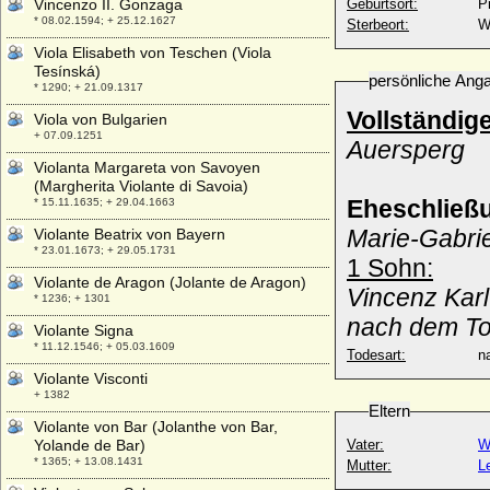
Vincenzo II. Gonzaga
Geburtsort:
P
* 08.02.1594; + 25.12.1627
Sterbeort:
W
Viola Elisabeth von Teschen (Viola
Tesínská)
persönliche Ang
* 1290; + 21.09.1317
Vollständig
Viola von Bulgarien
+ 07.09.1251
Auersperg
Violanta Margareta von Savoyen
(Margherita Violante di Savoia)
Eheschließ
* 15.11.1635; + 29.04.1663
Marie-Gabrie
Violante Beatrix von Bayern
* 23.01.1673; + 29.05.1731
1 Sohn:
Violante de Aragon (Jolante de Aragon)
Vincenz Karl
* 1236; + 1301
nach dem To
Violante Signa
* 11.12.1546; + 05.03.1609
Todesart:
na
Violante Visconti
+ 1382
Eltern
Violante von Bar (Jolanthe von Bar,
Yolande de Bar)
Vater:
W
* 1365; + 13.08.1431
Mutter:
L