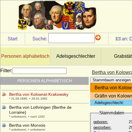
Bertha von Gleissberg
+ nach 1137
Bertha von Groitzsch
* um 1090; + 16.05.1144
Bertha von Hessen-Philippsthal-Barchfeld
* 25.10.1874; + 19.02.1919
Start
Suche:
an:
D
Bertha von Holland
* 1055; + 1094
Bertha von Holleben
Personen alphabetisch
Adelsgeschlechter
Grabstät
* 16.11.1818; + 30.11.1904
Bertha von Honlage
Filter:
Bertha von Kolowr
* um 1330 ?; + ?
Stammbaum anzeigen
PERSONEN ALPHABETISCH
Bertha von Hünerbein
* 20.03.1799; + 24.01.1859
Bertha von Kolow
Bertha von Kolowrat-Krakowsky
Gräfin von Kolow
* 21.06.1890; + 29.01.1982
Adelsgeschlecht:
Bertha von Lothringen (Berthe de
Lorraine)
Stammdaten
* unbekannt; + nach 1162
geboren:
2
Bertha von Morvois
gestorben:
2
* unbekannt; + unbekannt