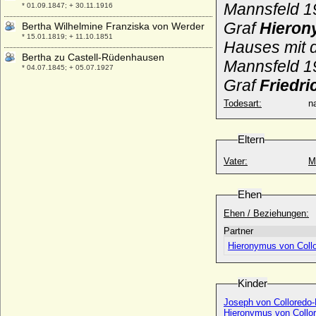
Mannsfeld 1
* 01.09.1847; + 30.11.1916
Graf
Hiero
Bertha Wilhelmine Franziska von Werder
* 15.01.1819; + 11.10.1851
Hauses mit d
Bertha zu Castell-Rüdenhausen
Mannsfeld 
* 04.07.1845; + 05.07.1927
Graf
Friedr
Bertha zu Schwarzenberg
* 02.09.1807; + 12.10.1883
Todesart:
na
Berthold von Hohenzollern-Nürnberg
(Berthold von Eichstätt)
Eltern
* 1320; + 13.09.1365
Vater:
M
Berthold I. von Zähringen (Berthold I. der
Bärtige)
* um 1000; + 06.11.1078
Ehen
Berthold II. von Zähringen
Ehen / Beziehungen:
* um 1050; + 12.04.1111
Partner
Berthold III. im Breisgau (Bezelin von
Hieronymus von Collo
Villingen)
* um 985; + 15.07.1024
Berthold III. von Zähringen
Kinder
* um 1085; + 03.03.1122
Joseph von Colloredo-
Berthold IV. (VI.) von Andechs-Meranien
Hieronymus von Collor