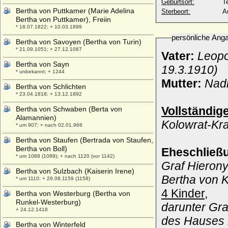
Geburtsort:
Te
Bertha von Puttkamer (Marie Adelina
Sterbeort:
A
Bertha von Puttkamer), Freiin
* 18.07.1822; + 10.03.1899
persönliche Ang
Bertha von Savoyen (Bertha von Turin)
* 21.09.1051; + 27.12.1087
Vater:
Leopo
Bertha von Sayn
19.3.1910)
* unbekannt; + 1244
Mutter:
Nadi
Bertha von Schlichten
* 23.04.1818; + 13.12.1892
Vollständig
Bertha von Schwaben (Berta von
Alamannien)
Kolowrat-Kr
* um 907; + nach 02.01.966
Bertha von Staufen (Bertrada von Staufen,
Bertha von Boll)
Eheschließ
* um 1088 (1089); + nach 1120 (vor 1142)
Graf Hieron
Bertha von Sulzbach (Kaiserin Irene)
Bertha von 
* um 1110; + 29.08.1159 (1158)
4 Kinder,
Bertha von Westerburg (Bertha von
Runkel-Westerburg)
darunter Gr
+ 24.12.1418
des Hauses m
Bertha von Winterfeld