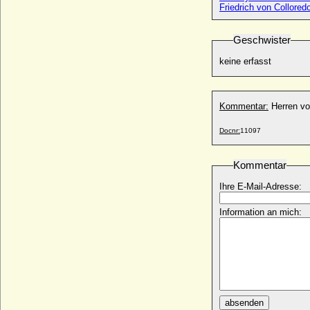
* um 1152; + 12.08.1204
Friedrich von Collored
Berthold IV. von Zähringen
* um 1125; + 08.12.1186
Geschwister
Berthold V. von Neuffen, Marstetten und
keine erfasst
Graisbach
* 1304; + 1342
Berthold V. von Zähringen (Berchthold V.)
Kommentar:
Herren v
* 1160; + 18.02.1218
Berthold von Baden
Docnr:
11097
* 24.02.1906; + 27.10.1963
Berthold von Ploetz (Friedrich August
Kommentar
Berthold von Ploetz-Döllingen)
* 09.08.1844; + 24.07.1898
Ihre E-Mail-Adresse:
Berthold von Ploetz gen. von Krause
(Berthold Hans Heinrich von Ploetz)
Information an mich:
* 14.03.1903; + 1998
Bertila von Spoleto
+ 915
Bertrada von Laon (Bertrada die Jüngere,
Berthruda, Berthe)
* 725; + 12.06.783
absenden