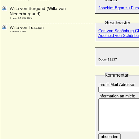
Joachim Egon zu Fürst
Willa von Burgund (Willa von
Niederburgund)
+ vor 14.06.929
Geschwister
Willa von Tuszien
Carl von Schönburg-G
+ nach 966
Adelheid von Schönbu
Willem-Alexander der Niederlande, König
* 27.04.1967;
Willem Bentinck (Wilhelm Bentinck),
Reichsgraf
Docnr:
11137
* 06.11.1704; + 13.10.1774
Willem Gustaaf Frederik van Reede, 9th
Kommentar
Earl of Athlone
* 21.07.1780; + 21.05.1844
Ihre E-Mail-Adresse:
Willem Hendrik van Nassau-Zuylestein,
Information an mich:
1st Earl of Rochford
* 07.10.1649; + 12.07.1708
William Alexander Kemp
* 10.07.1921; + 12.12.1991
William Arthur Henry Cavendish-Bentinck,
7th Duke of Portland
* 16.03.1893; + 21.03.1977
absenden