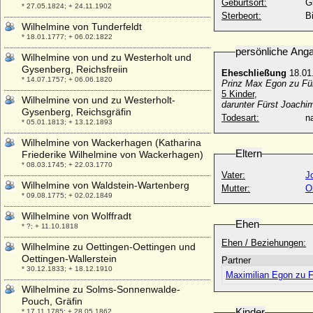
Geburtsort:
G
* 27.05.1824; + 24.11.1902
Sterbeort:
B
Wilhelmine von Tunderfeldt
* 18.01.1777; + 06.02.1822
persönliche Ang
Wilhelmine von und zu Westerholt und
Gysenberg, Reichsfreiin
Eheschließung
18.01
* 14.07.1757; + 06.06.1820
Prinz Max Egon zu Fü
5 Kinder,
Wilhelmine von und zu Westerholt-
darunter Fürst Joachi
Gysenberg, Reichsgräfin
Todesart:
na
* 05.01.1813; + 13.12.1893
Wilhelmine von Wackerhagen (Katharina
Eltern
Friederike Wilhelmine von Wackerhagen)
* 08.03.1745; + 22.03.1770
Vater:
J
Wilhelmine von Waldstein-Wartenberg
Mutter:
O
* 09.08.1775; + 02.02.1849
Wilhelmine von Wolffradt
Ehen
* ?; + 11.10.1818
Ehen / Beziehungen:
Wilhelmine zu Oettingen-Oettingen und
Oettingen-Wallerstein
Partner
* 30.12.1833; + 18.12.1910
Maximilian Egon zu F
Wilhelmine zu Solms-Sonnenwalde-
Pouch, Gräfin
Kinder
* 17.11.1785; + 28.05.1862