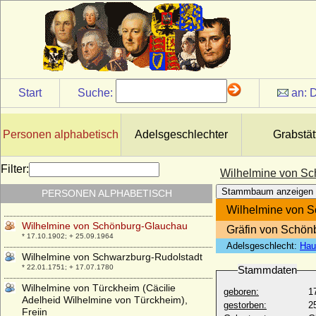
Wilhelmine von Oertzen (Marianne
Wilhelmine Eleonore von Oertzen)
* 09.11.1746; + 1815
Wilhelmine von Otterstedt
* 09.10.1772; + 1842
Wilhelmine von Preußen
Start
Suche:
an:
D
* 03.07.1709; + 14.10.1758
Wilhelmine von Preußen (Friederike
Sophie Wilhelmine von Preußen)
Personen alphabetisch
Adelsgeschlechter
Grabstät
* 07.08.1751; + 09.06.1820
Wilhelmine von Preußen
Filter:
Wilhelmine von S
* 18.11.1774; + 12.10.1837
Stammbaum anzeigen
PERSONEN ALPHABETISCH
Wilhelmine von Preußen
* 07.07.1995;
Wilhelmine von 
Wilhelmine von Schönburg-Glauchau
Gräfin von Schön
* 17.10.1902; + 25.09.1964
Adelsgeschlecht:
Hau
Wilhelmine von Schwarzburg-Rudolstadt
* 22.01.1751; + 17.07.1780
Stammdaten
Wilhelmine von Türckheim (Cäcilie
geboren:
1
Adelheid Wilhelmine von Türckheim),
gestorben:
2
Freiin