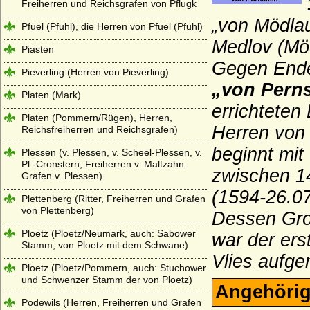
Freiherren und Reichsgrafen von Pflugk
„von Mödlau
Pfuel (Pfuhl), die Herren von Pfuel (Pfuhl)
Medlov
(Möd
Piasten
Gegen Ende
Pieverling (Herren von Pieverling)
„von Perns
Platen (Mark)
errichteten
Platen (Pommern/Rügen), Herren,
Herren von 
Reichsfreiherren und Reichsgrafen)
beginnt mit
Plessen (v. Plessen, v. Scheel-Plessen, v.
Pl.-Cronstern, Freiherren v. Maltzahn
zwischen 14
Grafen v. Plessen)
(1594-26.0
Plettenberg (Ritter, Freiherren und Grafen
von Plettenberg)
Dessen Gros
Ploetz (Ploetz/Neumark, auch: Sabower
war der ers
Stamm, von Ploetz mit dem Schwane)
Vlies aufg
Ploetz (Ploetz/Pommern, auch: Stuchower
und Schwenzer Stamm der von Ploetz)
Angehörig
Podewils (Herren, Freiherren und Grafen