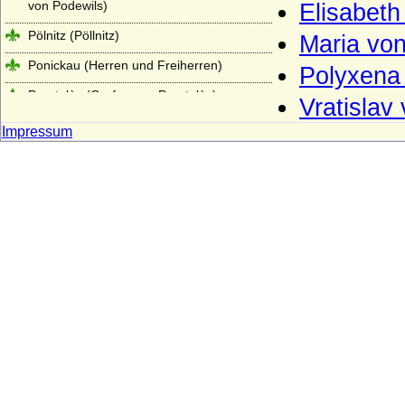
von Podewils)
Elisabeth
Pölnitz (Pöllnitz)
Maria von
Ponickau (Herren und Freiherren)
Polyxena
Pourtalès (Grafen von Pourtalès)
Vratislav
Praschma (Grafen von Praschma,
Impressum
Freiherren von Bilkau)
Premysliden
Prittwitz (Prittwitz und Gaffron)
Putbus (Herren, Freiherren, Reichsgrafen,
Grafen und Fürsten zu Putbus)
Puttkamer (Puttkammer), Herren und
Freiherren von Puttkamer
Quadt (Herren von Quadt, Freiherren und
Grafen von Quadt zu Wykradt)
Quitzow
Ramin (Herren von Ramin)