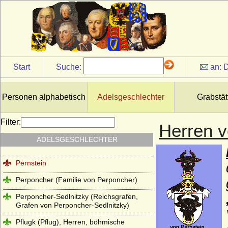
Osten (Herren und Grafen von der Osten)
Osten genannt Sacken (Osten-Sacken),
Herren, Freiherren, Grafen und Fürsten
von der Osten-Sacken
Otakare (Ottokare, Traungauer)
Start
Suche:
an:
D
Owstin (Herren von Owstin)
Pahlen (Freiherren und Grafen von der
Pahlen)
Personen alphabetisch
Adelsgeschlechter
Grabstät
Palaiologen
Filter:
Herren v
Pannwitz (Herren von Pannwitz)
ADELSGESCHLECHTER
Pappenheim (Reichsmarschälle, Grafen)
Pernstein
Perponcher (Familie von Perponcher)
Perponcher-Sedlnitzky (Reichsgrafen,
Grafen von Perponcher-Sedlnitzky)
Pflugk (Pflug), Herren, böhmische