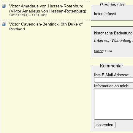
Geschwister
Victor Amadeus von Hessen-Rotenburg
(Viktor Amadeus von Hessen-Rotenburg)
keine erfasst
* 02.09.1779; + 12.11.1834
Victor Cavendish-Bentinck, 9th Duke of
Portland
historische Bedeutung
* 28.06.1897; + 31.07.1990
Erbin von Wartenberg 
Victor Emmanuel Leclerc (C h a r l e s
Leclerc)
Docnr:
11214
* 17.03.1772; + 02.11.1802
Victor Friedrich von Anhalt-Bernburg
(Victor II. Friedrich von Anhalt-Bernburg)
Kommentar
* 21.09.1700; + 18.05.1765
Ihre E-Mail-Adresse:
Victor Friedrich zu Solms-Sonnenwalde,
Graf
Information an mich:
* 16.09.1730; + 24.12.1783
Victor I. von Anhalt-Bernburg-
Schaumburg-Hoym
* 07.09.1693; + 15.04.1772
Victor I. zu Hohenlohe-Schillingsfürst
(Victor Moritz Karl von Hohenlohe-
Waldenburg-Schillingsfürst)
absenden
* 10.02.1818; + 30.01.1893