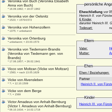
Veronika von Buch (Veronika Elisabeth
persönliche Ang
Anna von Buch)
* 16.09.1882; + 18.07.1962
Eheschließung
vor 05
Heinrich II. von Fürste
Veronika von der Oelsnitz
6 Kinder,
* 1523; + 1570/1572
darunter Heinrich III. 
Veronika von Hohenzollern
Todesart:
na
* 1375; + unbekannt
Veronika von Ortenburg
Eltern
* unbekannt; + 23.03.1573
Vater:
H
Veronika von Tiedemann-Brandis
Mutter:
A
(Veronika von Tiedemann gen. von
Brandis)
* 17.06.1857; + 26.02.1941
Ehen
Vicco von Moltzan (Vicke von Moltzan)
Ehen / Beziehungen:
* 1583; + nach 13.05.1629
Partner
Vicke von Alvensleben
* ?; + 12.10.1509
Heinrich II. von Fürs
Vicke von dem Berge
* ?; + 1569
Kinder
Victor Amadeus von Anhalt-Bernburg
Heinrich III. von Fürst
(Victor I. Amadeus von Anhalt-Bernburg)
* 06.10.1634; + 14.02.1718