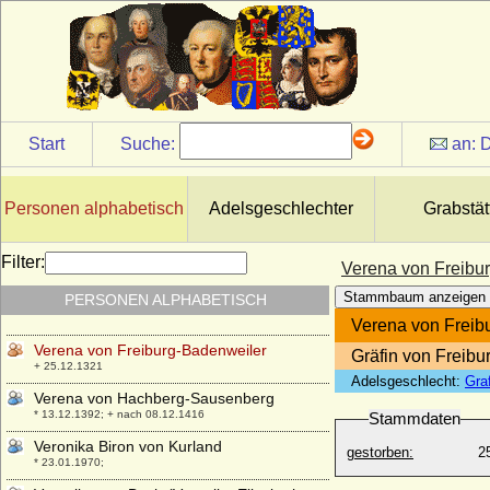
* 1442; + 26.11.1518
Vazul von Ungarn
+ 1037
Veit I. von Schönburg-Glauchau und
Waldenburg
+ 1423
Start
Suche:
an:
D
Vera Freiin Schäffer von Bernstein
* 10.08.1914;
Vera Konstantinowa von Rußland
Personen alphabetisch
Adelsgeschlechter
Grabstät
* 04.02.1854; + 11.04.1912
Vera Petrowna Protassowa, Gräfin
Filter:
Verena von Freibu
* 1780; + 02.11.1814
Stammbaum anzeigen
PERSONEN ALPHABETISCH
Vera von Hannover
* 05.11.1976;
Verena von Freib
Verena von Freiburg-Badenweiler
Gräfin von Freib
+ 25.12.1321
Adelsgeschlecht:
Gra
Verena von Hachberg-Sausenberg
* 13.12.1392; + nach 08.12.1416
Stammdaten
Veronika Biron von Kurland
gestorben:
2
* 23.01.1970;