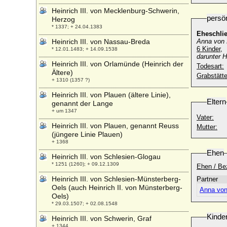
Heinrich III. von Mecklenburg-Schwerin,
persö
Herzog
* 1337; + 24.04.1383
Eheschli
Heinrich III. von Nassau-Breda
Anna von 
6 Kinder,
* 12.01.1483; + 14.09.1538
darunter H
Heinrich III. von Orlamünde (Heinrich der
Todesart:
Ältere)
Grabstätte
+ 1310 (1357 ?)
Heinrich III. von Plauen (ältere Linie),
Eltern
genannt der Lange
+ um 1347
Vater:
Heinrich III. von Plauen, genannt Reuss
Mutter:
(jüngere Linie Plauen)
+ 1368
Ehen
Heinrich III. von Schlesien-Glogau
* 1251 (1260); + 09.12.1309
Ehen / Be
Heinrich III. von Schlesien-Münsterberg-
Partner
Oels (auch Heinrich II. von Münsterberg-
Anna von
Oels)
* 29.03.1507; + 02.08.1548
Kinde
Heinrich III. von Schwerin, Graf
+ 1344