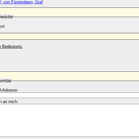
V. von Fürstenberg, Graf
wister
sst
he Bedeutung:
entar
l-Adresse:
n an mich: