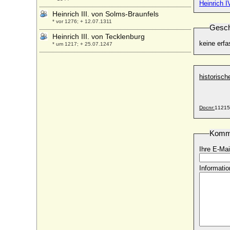
Heinrich I
Heinrich III. von Solms-Braunfels
* vor 1276; + 12.07.1311
Gesch
Heinrich III. von Tecklenburg
keine erfa
* um 1217; + 25.07.1247
Heinrich III. von Virneburg
* um 1295; + 21.12.1353
historisc
Heinrich III. von Wettin
+ 08.04.1217
Heinrich III., römisch-deutscher Kaiser
Docnr:
11215
* 28.10.1017; + 05.10.1056
Heinrich IV. der Mittlere von
Komm
Braunschweig-Lüneburg
* 15.09.1468; + 19.02.1532
Ihre E-Mai
Heinrich IV. (Henry IV.) von England
* 03.04.1367; + 20.03.1413
Informatio
Heinrich IV. Reuss von Gera
* 13.03.1650; + 13.03.1686
Heinrich IV. Reuss von Ober-Greiz
* 11.03.1597; + 25.08.1629
Heinrich IV. Reuß zu Köstritz (Heinrich IV.