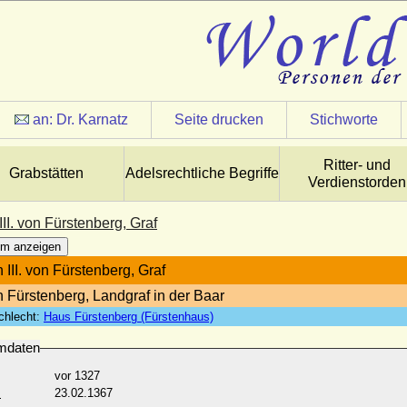
an:
Dr. Karnatz
Seite drucken
Stichworte
Ritter- und
Grabstätten
Adelsrechtliche Begriffe
Verdienstorden
III. von Fürstenberg, Graf
m anzeigen
 III. von Fürstenberg, Graf
n Fürstenberg, Landgraf in der Baar
chlecht:
Haus Fürstenberg (Fürstenhaus)
mdaten
vor 1327
:
23.02.1367