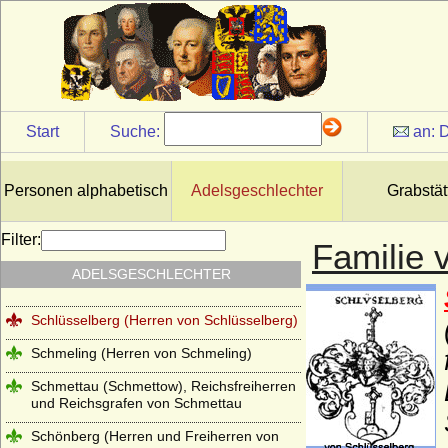
Schaffgotsch (Herren, Freiherren und
Grafen von Schaffgotsch)
Schapelow (Herren von Schapelow)
Schlabrendorff (Schlabrendorf,
Schlaberndorff) Herren, Reichsfreiherren
Start
Suche:
an:
D
und Grafen v. Schlabrendorff
Schladen (Herren und Grafen von
Schladen)
Personen alphabetisch
Adelsgeschlechter
Grabstät
Schlieben (Herren, Reichsgrafen und
Grafen von Schlieben)
Filter:
Familie 
Schlippenbach (Herren, Freiherren und
ADELSGESCHLECHTER
Grafen von Schlippenbach)
Schlüsselberg (Herren von Schlüsselberg)
Schmeling (Herren von Schmeling)
Schmettau (Schmettow), Reichsfreiherren
und Reichsgrafen von Schmettau
Schönberg (Herren und Freiherren von