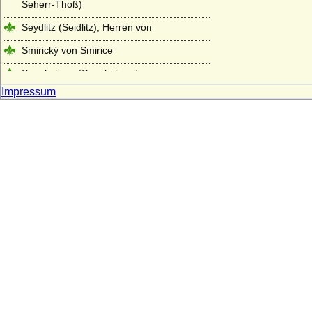
Seherr-Thoß)
Seydlitz (Seidlitz), Herren von
Smirický von Smirice
Spanheimer (Sponheimer)
Impressum
Sparre, Sparre-Kroneberg (Herren,
Freiherren und Grafen)
Stael von Holstein (auch Staël von
Holstein), Freiherren
Stammer (Die Herren von Stammer)
Starhemberg
Staufer
Sternberg
Strachwitz (Freiherren und Grafen von
Strachwitz)
Syberg (Herren, Freiherren und Grafen
von Syberg)