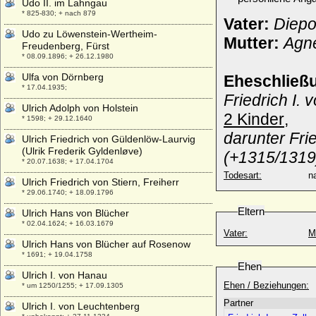
Udo II. im Lahngau
* 825-830; + nach 879
Vater:
Diepo
Udo zu Löwenstein-Wertheim-
Mutter:
Agne
Freudenberg, Fürst
* 08.09.1896; + 26.12.1980
Ulfa von Dörnberg
Eheschließ
* 17.04.1935;
Friedrich I.
Ulrich Adolph von Holstein
2 Kinder
,
* 1598; + 29.12.1640
darunter Fri
Ulrich Friedrich von Güldenlöw-Laurvig
(Ulrik Frederik Gyldenløve)
(+1315/1319
* 20.07.1638; + 17.04.1704
Todesart:
na
Ulrich Friedrich von Stiern, Freiherr
* 29.06.1740; + 18.09.1796
Eltern
Ulrich Hans von Blücher
* 02.04.1624; + 16.03.1679
Vater:
M
Ulrich Hans von Blücher auf Rosenow
* 1691; + 19.04.1758
Ehen
Ulrich I. von Hanau
Ehen / Beziehungen:
* um 1250/1255; + 17.09.1305
Partner
Ulrich I. von Leuchtenberg