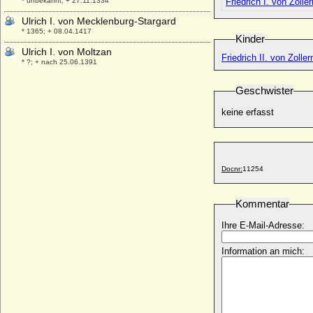
* unbekannt; + 27.11.1334
Friedrich I. von Zoll
Ulrich I. von Mecklenburg-Stargard
* 1365; + 08.04.1417
Kinder
Ulrich I. von Moltzan
Friedrich II. von Zoll
* ?; + nach 25.06.1391
Ulrich I. von Schaunberg
Geschwister
* um 1330; + 06.03.1373
keine erfasst
Ulrich I. von Teck
* 1375; + 07.08.1432
Ulrich I. der Stifter von Württemberg, Graf
* 1222; + 25.02.1265
Docnr:
11254
Ulrich I. von Ostfriesland
* um 1408; + 26.09.1466
Kommentar
Ulrich I. von Wettin
* um 1170; + 28.09.1206
Ihre E-Mail-Adresse:
Ulrich I. von Württemberg, Herzog
* 08.02.1487; + 06.11.1550
Information an mich:
Ulrich II. von Hanau
* zwischen 1279 und 1288; + 23.09.1346
Ulrich II. von Moltzan
* ?; + 07.08.1459