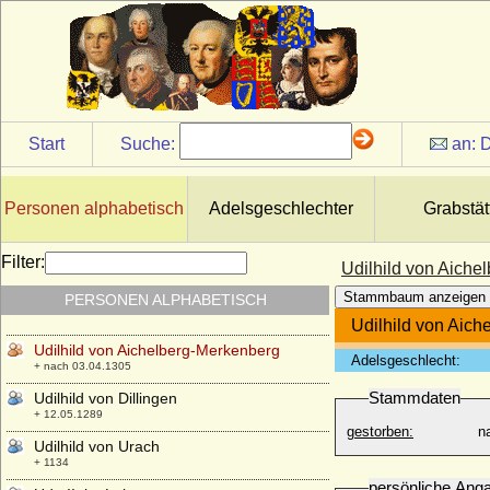
Start
Suche:
an:
D
Personen alphabetisch
Adelsgeschlechter
Grabstät
Udelhild von Rieneck (Adelheid von
Rieneck)
Filter:
Udilhild von Aiche
* unbekannt; + unbekannt
Stammbaum anzeigen
PERSONEN ALPHABETISCH
Udelhild von Wolfach
* um 1254; + nach 26.04.1305
Udilhild von Aic
Udilhild von Aichelberg-Merkenberg
Adelsgeschlecht:
+ nach 03.04.1305
Stammdaten
Udilhild von Dillingen
+ 12.05.1289
gestorben:
n
Udilhild von Urach
+ 1134
persönliche Ang