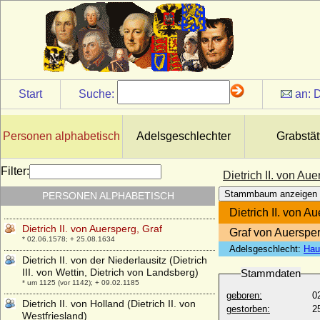
* unbekannt; + unbekannt
Dietrich I. von der Niederlausitz (Dietrich
II. von Wettin, Dietrich von Eilenburg)
* um 990; + 19.11.1034
Dietrich I. von Holland (Dietrich I. Graf in
Friesland, Thidericus Fresonie)
* um 875; + 923 (939)
Start
Suche:
an:
D
Dietrich I. von Milendonk (Dietrich I. von
Mirlaer, Herr zu Milendonk)
+ 15.03.1549
Personen alphabetisch
Adelsgeschlechter
Grabstät
Dietrich I. von Moltzan
* ?; + 03.02.1562
Filter:
Dietrich II. von Aue
Dietrich I. von Oberlothringen (Dietrich I.
Stammbaum anzeigen
PERSONEN ALPHABETISCH
von Bar)
* um 965; + 1026/1027
Dietrich II. von A
Dietrich II. von Auersperg, Graf
Graf von Auerspe
* 02.06.1578; + 25.08.1634
Adelsgeschlecht:
Hau
Dietrich II. von der Niederlausitz (Dietrich
III. von Wettin, Dietrich von Landsberg)
Stammdaten
* um 1125 (vor 1142); + 09.02.1185
geboren:
0
Dietrich II. von Holland (Dietrich II. von
gestorben:
2
Westfriesland)