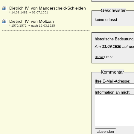
Dietrich IV. von Manderscheid-Schleiden
Geschwister
* 14.08.1481; + 02.07.1551
keine erfasst
Dietrich IV. von Moltzan
* 1570/1572; + nach 15.03.1625
Dietrich IV. von Runkel (Dietrich IV. von
historische Bedeutung
Wied-Runkel)
* vor 1402; + um 1462 (nach 22.02.1462)
Am
11.09.1630
auf de
Dietrich IX. von Cleve (Dietrich VII.)
* 1291; + 07.07.1347
Docnr:
11277
Dietrich Joachim von Plessen
* 11.02.1670; + 22.09.1733
Kommentar
Dietrich Konrad Adolf von Westerholt zu
Ihre E-Mail-Adresse:
Lembeck, Reichsgraf
* 1658; + 30.01.1702
Information an mich:
Dietrich Luf I. von Cleve
* vor 1242; + 25.05.1277
Dietrich Luf II. von Cleve
* vor 1282; + 23.03.1308
Dietrich Philipp Adolph von Metternich-
Winneburg und Beilstein, Graf
absenden
* 1686; + 19.12.1738