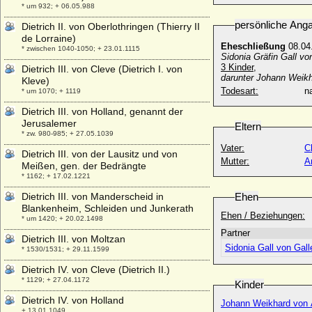
* um 932; + 06.05.988
persönliche Ang
Dietrich II. von Oberlothringen (Thierry II
de Lorraine)
Eheschließung
08.04
* zwischen 1040-1050; + 23.01.1115
Sidonia Gräfin Gall vo
3 Kinder,
Dietrich III. von Cleve (Dietrich I. von
darunter Johann Weikh
Kleve)
Todesart:
na
* um 1070; + 1119
Dietrich III. von Holland, genannt der
Jerusalemer
Eltern
* zw. 980-985; + 27.05.1039
Vater:
C
Dietrich III. von der Lausitz und von
Mutter:
A
Meißen, gen. der Bedrängte
* 1162; + 17.02.1221
Dietrich III. von Manderscheid in
Ehen
Blankenheim, Schleiden und Junkerath
Ehen / Beziehungen:
* um 1420; + 20.02.1498
Partner
Dietrich III. von Moltzan
Sidonia Gall von Gal
* 1530/1531; + 29.11.1599
Dietrich IV. von Cleve (Dietrich II.)
* 1129; + 27.04.1172
Kinder
Dietrich IV. von Holland
Johann Weikhard von 
+ 13.01.1049