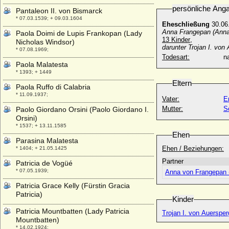
persönliche Ang
Pantaleon II. von Bismarck
* 07.03.1539; + 09.03.1604
Eheschließung
30.06.
Anna Frangepan (Anna
Paola Doimi de Lupis Frankopan (Lady
13 Kinder
,
Nicholas Windsor)
darunter Trojan I. von
* 07.08.1969;
Todesart:
na
Paola Malatesta
* 1393; + 1449
Eltern
Paola Ruffo di Calabria
* 11.09.1937;
Vater:
E
Mutter:
S
Paolo Giordano Orsini (Paolo Giordano I.
Orsini)
* 1537; + 13.11.1585
Ehen
Parasina Malatesta
Ehen / Beziehungen:
* 1404; + 21.05.1425
Partner
Patricia de Vogüé
* 07.05.1939;
Anna von Frangepan 
Patricia Grace Kelly (Fürstin Gracia
Patricia)
Kinder
Patricia Mountbatten (Lady Patricia
Trojan I. von Auersper
Mountbatten)
* 14.02.1924;