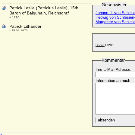
Geschwister
Patrick Leslie (Patricius Leslie), 15th
Baron of Balquhain, Reichsgraf
Johann II. von Schle
Hedwig von Schlesien
+ 1710
Margarete von Schles
Patrick Lithander
* 25.06.1973;
Paul Alexandrowitsch Romanow (Pawel
Alexandrowitsch)
Docnr:
11285
* 21.09.1860; + 30.01.1919
Paul Alfons von Metternich-Winneburg,
Kommentar
Fürst
* 25.05.1917; + 21.09.1992
Ihre E-Mail-Adresse:
Paul Anton von Kameke
Information an mich:
* 02.06.1640; + 02.12.1706
Paul Anton von Kameke, Generalmajor
* 29.05.1674; + 19.08.1717
Paul Benedikt Philipp Leonhard Wolff (seit
1786 Paul Benedikt Philipp Leonhard von
Wolff)
* 02.01.1744 * (02.02.1744 **); + 08.01.1805
absenden
Paul Clemens von Metternich-Winneburg,
Fürst