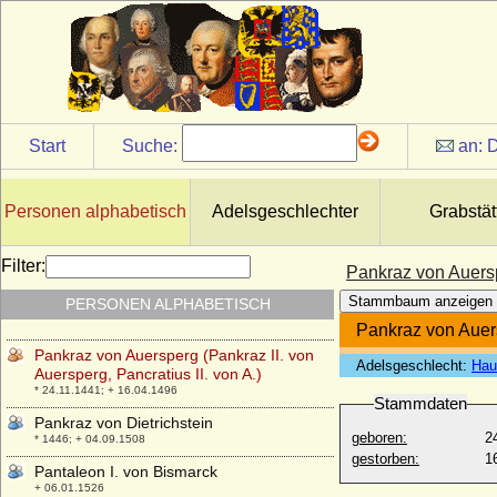
Start
Suche:
an:
D
Pamela Labunska
* 31.08.1837; + 18.07.1901
Personen alphabetisch
Adelsgeschlechter
Grabstät
Pamela Mountbatten (Lady Pamela Hicks)
* 19.04.1929;
Filter:
Pankraz von Auerspe
Pamphilio Pamphilj (Pamphilio Pamphili,
Stammbaum anzeigen
PERSONEN ALPHABETISCH
Pamfilio Pamfili)
* um 1501; + 1563
Pankraz von Auers
Pankraz von Auersperg (Pankraz II. von
Adelsgeschlecht:
Hau
Auersperg, Pancratius II. von A.)
* 24.11.1441; + 16.04.1496
Stammdaten
Pankraz von Dietrichstein
geboren:
2
* 1446; + 04.09.1508
gestorben:
1
Pantaleon I. von Bismarck
+ 06.01.1526