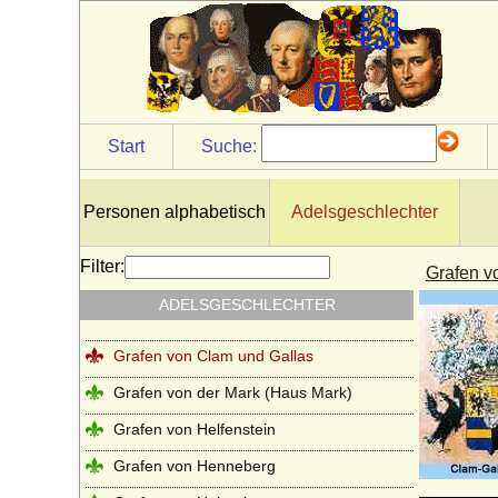
Herren von Goldbeck
Goltz (Herren, Freiherren und Grafen von
der Goltz)
Graevenitz (Grävenitz, von)
Grafen von Abenberg
Start
Suche:
Grafen von Abensberg (Abensberger)
Grafen von Althann
Personen alphabetisch
Adelsgeschlechter
Grafen von Armagnac (Haus Lomagne)
Filter:
Grafen v
Grafen von Bentheim
ADELSGESCHLECHTER
Grafen von Berg
Grafen von Clam und Gallas
Grafen von der Mark (Haus Mark)
Grafen von Helfenstein
Grafen von Henneberg