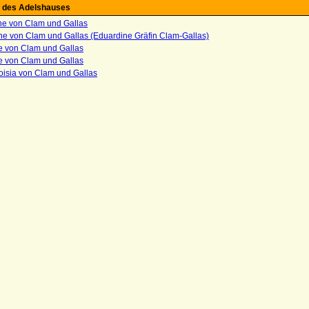
 des Adelshauses
ane von Clam und Gallas
ne von Clam und Gallas (Eduardine Gräfin Clam-Gallas)
e von Clam und Gallas
le von Clam und Gallas
oisia von Clam und Gallas