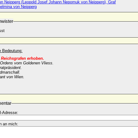
on Neipperg (Leopold Josef Johann Nepomuk von Neipperg), Graf
helmina von Neipperg
wister
sst
he Bedeutung:
 Reichsgrafen erhoben.
s Ordens vom Goldenen Vliess.
atpräsident.
dmarschall.
nt von Wien.
entar
l-Adresse:
n an mich: