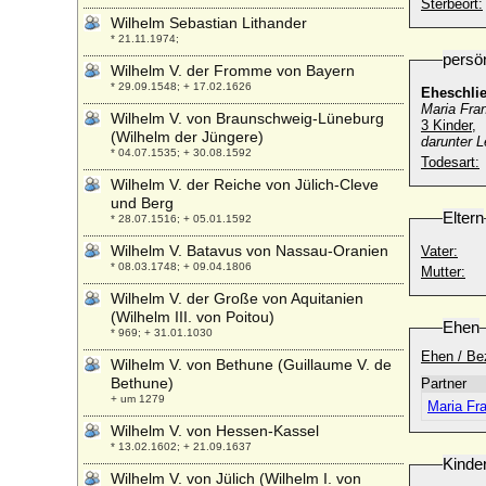
Sterbeort:
Wilhelm Sebastian Lithander
* 21.11.1974;
persö
Wilhelm V. der Fromme von Bayern
* 29.09.1548; + 17.02.1626
Eheschli
Maria Fra
Wilhelm V. von Braunschweig-Lüneburg
3 Kinder,
(Wilhelm der Jüngere)
darunter 
* 04.07.1535; + 30.08.1592
Todesart:
Wilhelm V. der Reiche von Jülich-Cleve
und Berg
Eltern
* 28.07.1516; + 05.01.1592
Wilhelm V. Batavus von Nassau-Oranien
Vater:
* 08.03.1748; + 09.04.1806
Mutter:
Wilhelm V. der Große von Aquitanien
(Wilhelm III. von Poitou)
Ehen
* 969; + 31.01.1030
Ehen / Be
Wilhelm V. von Bethune (Guillaume V. de
Bethune)
Partner
+ um 1279
Maria Fr
Wilhelm V. von Hessen-Kassel
* 13.02.1602; + 21.09.1637
Kinde
Wilhelm V. von Jülich (Wilhelm I. von