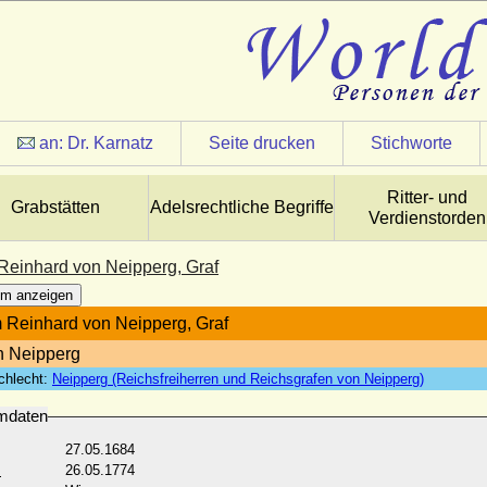
an:
Dr. Karnatz
Seite drucken
Stichworte
Ritter- und
Grabstätten
Adelsrechtliche Begriffe
Verdienstorden
Reinhard von Neipperg, Graf
m anzeigen
 Reinhard von Neipperg, Graf
n Neipperg
chlecht:
Neipperg (Reichsfreiherren und Reichsgrafen von Neipperg)
mdaten
27.05.1684
:
26.05.1774