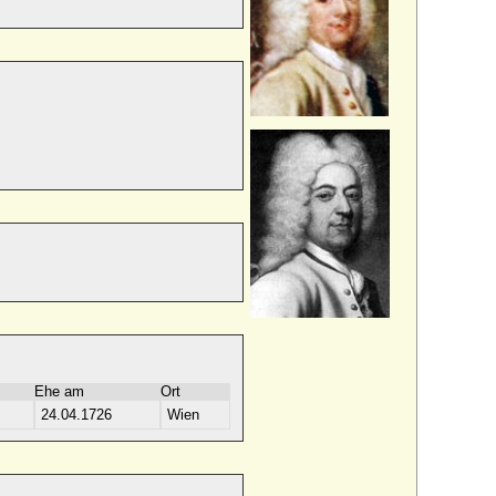
Ehe am
Ort
24.04.1726
Wien