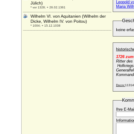
Leopold v
Jülich)
Maria Wil
* vor 1328; + 26.02.1361
Wilhelm VI. von Aquitanien (Wilhelm der
Gesch
Dicke, Wilhelm IV. von Poitou)
* 1004; + 15.12.1038
keine erfa
Wilhelm VI. von Bethune (Guillaume VI. de
Bethune)
* 1270; + 03.04.1340
historisc
Wilhelm VI. von Hessen-Kassel
1726 zum
* 23.05.1629; + 16.07.1663
Ritter de
Wilhelm VII. von Aquitanien (Wihelm V.
Hofkriegsr
Generalfel
von Poitou), der Kühne
Kommanda
* 1023; + 1058
Wilhelm VII. von Hessen-Kassel
Docnr:
11314
* 21.06.1651; + 21.11.1670
Wilhelm VII. von Jülich-Berg (Wilhelm I.
Komm
von Berg)
* um 1348; + 25.06.1408
Ihre E-Mai
Wilhelm VIII. (IV.) von Jülich-Berg
* 09.01.1455; + 06.09.1511
Informatio
Wilhelm VIII. von Aquitanien (Guido
Goeffroy Guillaume VIII.; Wilhelm VI. von