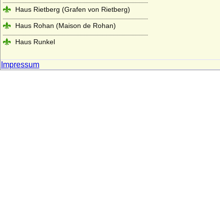
Haus Rietberg (Grafen von Rietberg)
Haus Rohan (Maison de Rohan)
Haus Runkel
Haus Sachsen-Coburg und Gotha
Impressum
(Wettiner)
Haus Salm
Haus Savoyen
Haus Sayn-Wittgenstein
Haus Scarponnois (Maison de Scarpone)
Haus Schauenburg
Haus Schoenaich (Schoenaich-Carolath
und Carolath-Beuthen)
Haus Schönborn (Reichsfreiherren und
Reichsgrafen von Schönborn)
Haus Schönburg