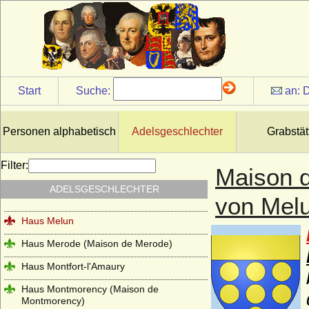
der Wittelsbacher)
Haus Loon (Grafen von Loon, Grafen von
Looz, Grafen von Rieneck)
Haus Lothringen-Mercoeur
Haus Lothringen-Vaudemont
Start
Suche:
an:
D
Haus Lusignan
Haus Luxemburg (Haus Limburg-
Personen alphabetisch
Adelsgeschlechter
Grabstät
Luxemburg)
Haus Luxemburg-Ligny
Filter:
Maison d
Haus Manderscheid (Herren und Grafen
ADELSGESCHLECHTER
von Manderscheid)
von Mel
Haus Melun
Haus Merode (Maison de Merode)
Haus Montfort-l'Amaury
Haus Montmorency (Maison de
Montmorency)