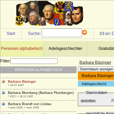
Balthasar von Thüringen
* 21.12.1336; + 18.05.1406
Balthasar von Zieten
* 15.02.1655; + 20.12.1728
Baltzer Friedrich von Katte (Balthasar
Friedrich von Katte)
* 14.06.1647; + 12.06.1729
Start
Suche:
an:
D
Balzer von Zieten
* ?; + 1634
Personen alphabetisch
Adelsgeschlechter
Grabstät
Barbara von Cilli (Barbara Celjska,
Barbora Cellská)
* 1392; + 11.07.1451
Filter:
Barbara Bäsinger
Barbara Antonie Barth (Antonie Barth,
Stammbaum anzeigen
PERSONEN ALPHABETISCH
Baronin Bartolf)
* 25.10.1871; + 23.05.1956
Barbara Bäsinger
Barbara Bäsinger
Adelsgeschlecht:
+ 23.07.1497
Stammdaten
Barbara Blomberg (Barbara Plumberger)
* 1527; + 18.12.1597
gestorben:
2
Barbara Brandt von Lindau
* nach 1525; + nach 1559
persönliche Ang