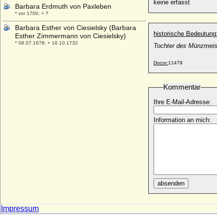
keine erfasst
Barbara Erdmuth von Paxleben
* vor 1700; + ?
Barbara Esther von Ciesielsky (Barbara
historische Bedeutung
Esther Zimmermann von Ciesielsky)
* 08.07.1678; + 16.10.1732
Tochter des Münzmeis
Barbara Eusebia von Martinitz (Barbara
Docnr:
11479
Eusebia von Martinic)
* 1610; + 14.06.1656
Barbara Gössl von Thurn
Kommentar
+ 1518 (?)
Ihre E-Mail-Adresse:
Barbara Gonzaga
* 11.12.1455; + 30.05.1503
Information an mich:
Barbara Hedwig von Hindenburg
* 20.05.1673; + 25.03.1718
Barbara Hedwig von Kameke (a.d.H.
Hohenfelde)
+ 18.01.1704
Barbara Helene von Zitzewitz
absenden
* 08.02.1745; + 22.05.1810
Barbara Juliane Ilse Leopoldine von
Impressum
Vangerow
* 1778; + 26.04.1817