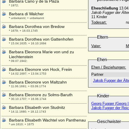
Bárbara Cano y de la Plaza
* 1972;
Eheschließung
13.04
Jakob Fugger der Älte
Barbara di Walcher
11 Kinder
* unbekannt; + unbekannt
Todesart:
na
Barbara Dorothea von Bredow
* 1679; + 16.03.1745
Eltern
Barbara Dorothea von Gattenhofen
* 15.04.1635; + 16.10.1694
Vater:
M
Barbara Eleonora Marie von und zu
Liechtenstein
Ehen
* 09.07.1942;
Ehen / Beziehungen:
Barbara Eleonore von Hock, Freiin
* 14.02.1697; + 13.04.1753
Partner
Jakob Fugger der Ält
Barbara Eleonore von Maltzahn
* 11.06.1691; + 03.09.1774
Barbara Eleonore zu Solms-Baruth
Kinder
* 30.10.1707; + 16.06.1744
Georg Fugger (Georg I
Barbara Elisabeth von Studnitz
Jakob Fugger der Reich
* 14.11.1680; + 18.12.1743
Barbara Elisabeth Wachtel von Panthenau
Geschwister
* um 1610; + 1675