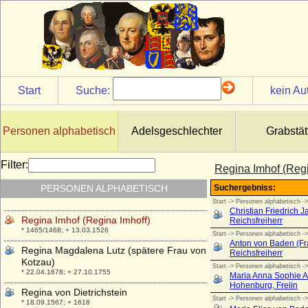
Ratibor I. von Pommern
* um 1112; + 07.04.1156
Ratibor II. von Pommern-Schlawe
+ vor 1227
Raoul von Burgund (Raoul de France,
Rudolf von Burgund)
Start
Suche:
kein Au
* vor 890; + 14.01.936
Raymond de Bourgogne (Raimund von
Burgund)
Personen alphabetisch
Adelsgeschlechter
Grabstät
* 1059; + 24.05.1107
Raymund Fugger (Raimund Fugger), Graf
Filter:
Regina Imhof (Regi
* 24.10.1489; + 03.12.1535
PERSONEN ALPHABETISCH
Regelinda von Polen
* 989; + nach 1016
Regina Imhof (Regina Imhoff)
* 1465/1468; + 13.03.1526
Regina Magdalena Lutz (spätere Frau von
Kotzau)
* 22.04.1678; + 27.10.1755
Regina von Dietrichstein
* 18.09.1567; + 1618