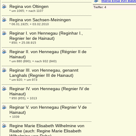
Regina von Oltingen
* um 1065; + nach 1107
Regina von Sachsen-Meiningen
* 06.01.1925; + 03.02.2010
Reginar I. von Hennegau (Reginhar I.,
Regnier Ier de Hainaut)
* 850; + 25.08.915
Reginar II. von Hennegau (Régnier II de
Hainaut)
* um 880 (890); + nach 932 (940)
Reginar III. von Hennegau, genannt
Langhals (Regnier III de Hainaut)
* um 920; + um 973
Reginar IV. von Hennegau (Regnier IV de
Hainaut)
* 950 (955); + 1013
Reginar V. von Hennegau (Regnier V de
Hainaut)
+ 1039
Regine Marie Elisabeth Wilhelmine von
Raabe (auch: Regine Marie Elisabeth