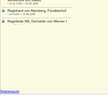
Wilhelmine von Rabe)
* 11.11.1768; + 30.05.1800
Reginhard von Abenberg, Fürstbischof
* um 1120; + 15.06.1186
Reginlinde NN, Gemahlin von Werner I.
von Habsburg
* unbekannt; + unbekannt
Reimar Christian von Karstedt
* 06.02.1634; + 13.03.1705
Reimar I. von Karstedt
* ?; + 13.09.1618
Reimar II. von Karstedt
* ?; + 03.01.1650
Reimar II. von Plessen
+ nach 1339
Reimar III. von Plessen
* um 1305; + 1368/1371
Reimar Joachim von Karstedt
Impressum
* 10.05.1667; + 28.06.1738
Reimar Julius von Schwerin,
Generalleutnant
* 30.01.1695; + 11.09.1754