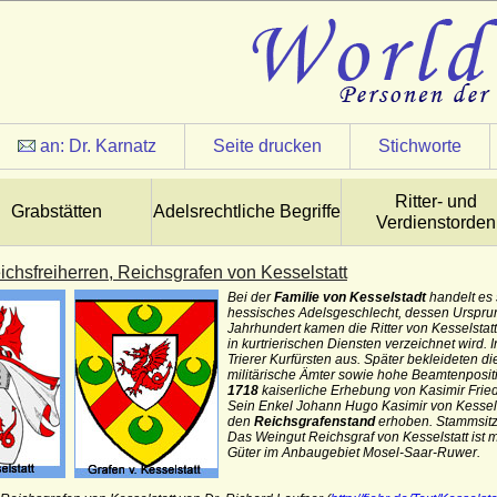
an:
Dr. Karnatz
Seite drucken
Stichworte
Ritter- und
Grabstätten
Adelsrechtliche Begriffe
Verdienstorden
eichsfreiherren, Reichsgrafen von Kesselstatt
Bei der
Familie von Kesselstadt
handelt es 
hessisches Adelsgeschlecht, dessen Ursprun
Jahrhundert kamen die Ritter von Kesselstatt
in kurtrierischen Diensten verzeichnet wird. 
Trierer Kurfürsten aus. Später bekleideten di
militärische Ämter sowie hohe Beamtenposi
1718
kaiserliche Erhebung von Kasimir Frie
Sein Enkel Johann Hugo Kasimir von Kessels
den
Reichsgrafenstand
erhoben. Stammsitz 
Das Weingut Reichsgraf von Kesselstatt ist m
Güter im Anbaugebiet Mosel-Saar-Ruwer.