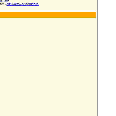
tt.htm
)
men (
http://www.dr-bernhard-