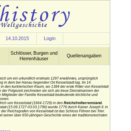
14.10.2015
Login
Schlösser, Burgen und
Quellenangaben
Herrenhäuser
sich um ein urkundlich erstmals 1297 erwähntes, ursprünglich
g in dem bei Hanau liegenden Ort Kesselstadt lag. Im 14.
 in den kurtrierischen Raum, wo 1384 der erste Ritter von Kesselstatt
In der Folgezeit zeichneten sie sich als treue Dienstmannen der
e Mitglieder der Familie Kesselstatt bedeutende kirchliche und
tionen
.
drich von Kesselstatt (1664-1729) in den
Reichsfreiherrenstand.
tatt (15.09.1727-03.03.1796) wurde 1776 durch Kaiser Joseph II. in
der Reichsgrafen von Kesselstatt ist das Schloss
Föhren
bei Trier.
it seiner über 650-jährigen Geschichte eines der traditionsreichsten