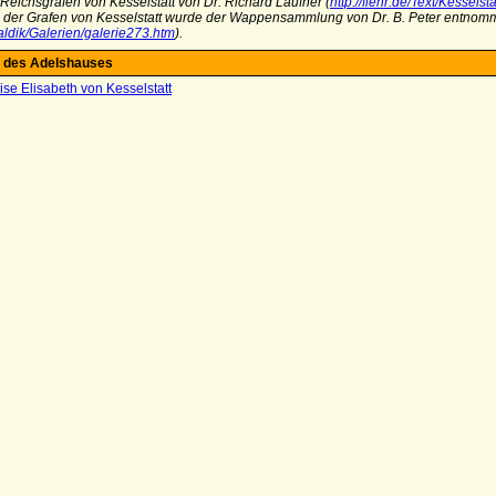
 Reichsgrafen von Kesselstatt von Dr. Richard Laufner (
http://fiehr.de/Text/Kesselsta
der Grafen von Kesselstatt wurde der Wappensammlung von Dr. B. Peter entnom
aldik/Galerien/galerie273.htm
).
 des Adelshauses
ise Elisabeth von Kesselstatt