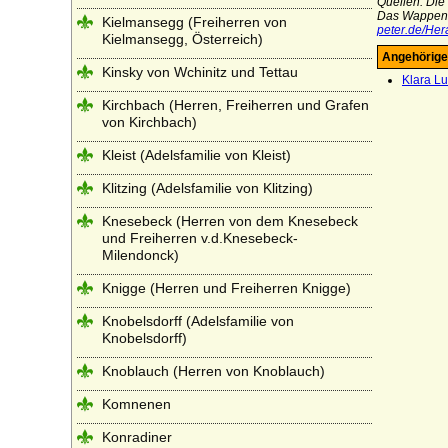
Quellen: Die
Das Wappen 
Kielmansegg (Freiherren von
peter.de/Her
Kielmansegg, Österreich)
Angehörige
Kinsky von Wchinitz und Tettau
Klara Lu
Kirchbach (Herren, Freiherren und Grafen
von Kirchbach)
Kleist (Adelsfamilie von Kleist)
Klitzing (Adelsfamilie von Klitzing)
Knesebeck (Herren von dem Knesebeck
und Freiherren v.d.Knesebeck-
Milendonck)
Knigge (Herren und Freiherren Knigge)
Knobelsdorff (Adelsfamilie von
Knobelsdorff)
Knoblauch (Herren von Knoblauch)
Komnenen
Konradiner