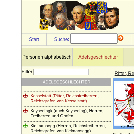
Jeetze (Herren von Jeetze)
Kameke (Herren und Grafen von Kameke)
Kannacher (Herren von Kannacher)
Kapetinger (Les Capétiens)
Start
Suche:
Kardorff (Herren von Kardorff)
Karolinger
Personen alphabetisch
Adelsgeschlechter
Karstedt (Herren von Karstedt)
Filter:
Ritter, R
Katte (Herren und Grafen von Katte)
ADELSGESCHLECHTER
Kerssenbrock (Herren von Kerssenbrock)
Kesselstatt (Ritter, Reichsfreiherren,
Reichsgrafen von Kesselstatt)
Keyserlingk (auch Keyserling), Herren,
Freiherren und Grafen
Kielmansegg (Herren, Reichsfreiherren,
Reichsgrafen von Kielmansegg)