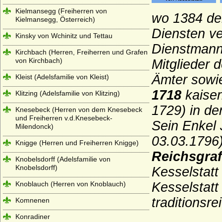
Kielmansegg (Freiherren von
wo 1384 der
Kielmansegg, Österreich)
Diensten ve
Kinsky von Wchinitz und Tettau
Dienstmanne
Kirchbach (Herren, Freiherren und Grafen
von Kirchbach)
Mitglieder 
Ämter sowi
Kleist (Adelsfamilie von Kleist)
1718
kaiser
Klitzing (Adelsfamilie von Klitzing)
1729) in d
Knesebeck (Herren von dem Knesebeck
und Freiherren v.d.Knesebeck-
Sein Enkel 
Milendonck)
03.03.1796)
Knigge (Herren und Freiherren Knigge)
Reichsgra
Knobelsdorff (Adelsfamilie von
Knobelsdorff)
Kesselstatt
Knoblauch (Herren von Knoblauch)
Kesselstatt
traditionsr
Komnenen
Konradiner