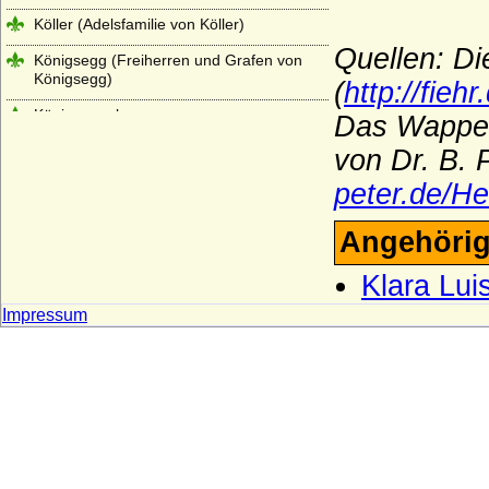
Köller (Adelsfamilie von Köller)
Quellen: Di
Königsegg (Freiherren und Grafen von
Königsegg)
(
http://fieh
Königsmarck
Das Wappen
Koppelow (Herren von Koppelow)
von Dr. B.
Korff (von Korff gen. Schmising, von Korff
peter.de/He
gen. Schmising-Kerssenbrock)
Angehörig
Kottwitz (Herren und Freiherren von
Kottwitz)
Klara Lui
Krockow, Herren und preußische Grafen
Impressum
Kröcher (Herren von Kröcher)
Krusemarck (Herren von Krusemarck)
Küssow (Herren und Reichsgrafen von
Küssow)
Kulmiz (Herren von Kulmiz)