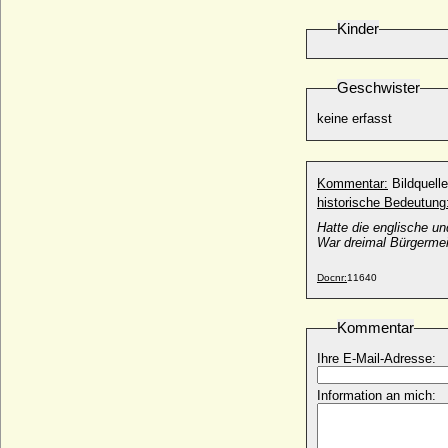
* 04.10.1995;
Kinder
Paul Wladimir von Oldenburg
* 16.08.1969;
Paul Yorck von Wartenburg (Hans Ludwig
Geschwister
David Paul Yorck von Wartenburg), Graf
keine erfasst
* 01.03.1835; + 12.09.1897
Paul Yorck von Wartenburg, Graf
* 26.01.1902; + 09.06.2002
Kommentar:
Paula von Korff gen. Schmising, Gräfin
historische Bedeutung
* 14.07.1863; + 11.02.1942
Hatte die englische u
Paula zu Königsegg-Aulendorf
War dreimal Bürgermei
* 22.05.1926;
Pauline Albertine Ulrike von Montmartin
Docnr:
11640
* 02.10.1797; + 27.07.1861
Pauline Biron von Kurland
Kommentar
* 19.02.1782; + 08.01.1845
Ihre E-Mail-Adresse:
Pauline Bonaparte
* 20.10.1780; + 09.06.1825
Information an mich:
Pauline Borchmann
* 18.11.1851; + 13.06.1916