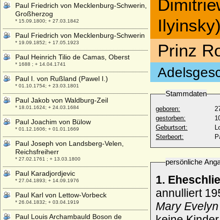
Dimitri
Paul Friedrich von Mecklenburg-Schwerin,
Großherzog
Ilyinsky
* 15.09.1800; + 27.03.1842
Paul Friedrich von Mecklenburg-Schwerin
* 19.09.1852; + 17.05.1923
Prinz Ro
Paul Heinrich Tilio de Camas, Oberst
* 1688 ; + 14.04.1741
Adelsgesc
Paul I. von Rußland (Pawel I.)
* 01.10.1754; + 23.03.1801
Stammdaten
Paul Jakob von Waldburg-Zeil
* 18.01.1624; + 24.03.1684
geboren:
2
gestorben:
1
Paul Joachim von Bülow
Geburtsort:
L
* 01.12.1606; + 01.01.1669
Sterbeort:
P
Paul Joseph von Landsberg-Velen,
Reichsfreiherr
* 27.02.1761 ; + 13.03.1800
persönliche Ang
Paul Karadjordjevic
1. Eheschli
* 27.04.1893; + 14.09.1976
annulliert 19
Paul Karl von Lettow-Vorbeck
* 26.04.1832; + 03.04.1919
Mary Evelyn 
Paul Louis Archambauld Boson de
keine Kinder