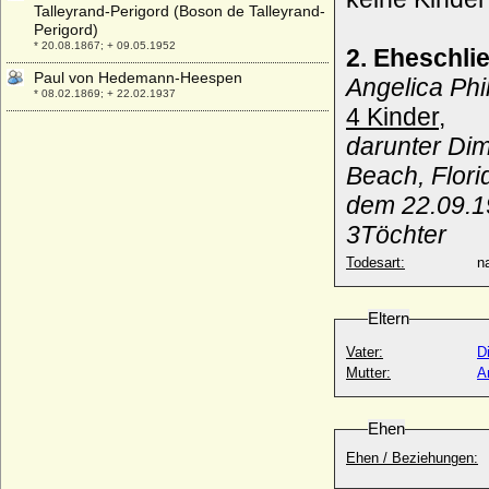
Talleyrand-Perigord (Boson de Talleyrand-
Perigord)
* 20.08.1867; + 09.05.1952
2. Eheschli
Paul von Hedemann-Heespen
Angelica Phi
* 08.02.1869; + 22.02.1937
4 Kinder,
Paul von Kameke
darunter Dim
* 1609; + 1645
Beach, Flori
Paul von Ploetz (Albrecht Karl Eduard Paul
Bernd von Ploetz)
dem 22.09.1
* 30.06.1839; + 23.04.1915
3Töchter
Paul von Preußen (Friedrich PAUL
Heinrich August von Preußen
Todesart:
na
* 29.11.1776; + 02.12.1776
Paul von Württemberg
Eltern
* 19.01.1785; + 16.04.1852
Vater:
D
Paul von Württemberg (Paul Wilhelm von
Württemberg)
Mutter:
A
* 25.06.1797; + 25.11.1860
Paul Weichser von Weichs an der Glon
Ehen
(Paul von Weichs an der Glon), Ritter
* vor 1400; + nach 1445
Ehen / Beziehungen:
Paul Wilhelm von Preußen