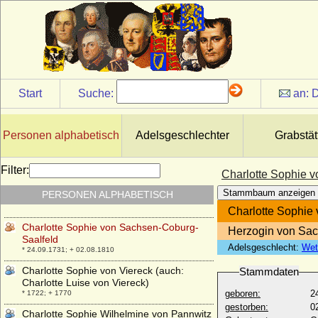
Charlotte Sophie von Alvensleben
* 14.08.1682; + 26.06.1739
Charlotte Sophie von Baden-Durlach
* 13.09.1652; + 18.01.1678
Charlotte Sophie von Beichlingen
* 22.03.1720; + 24.01.1808
Start
Suche:
an:
D
Charlotte Sophie von Bernstorff,
Reichsfreiin
* 25.07.1682; + 30.12.1732
Personen alphabetisch
Adelsgeschlechter
Grabstät
Charlotte Sophie von Brandenburg-
Ansbach
Filter:
Charlotte Sophie 
* 29.06.1679; + 24.01.1680
Stammbaum anzeigen
PERSONEN ALPHABETISCH
Charlotte Sophie von Krosigk
* 08.04.1670; + 15.11.1731
Charlotte Sophie
Charlotte Sophie von Sachsen-Coburg-
Herzogin von Sac
Saalfeld
Adelsgeschlecht:
Wet
* 24.09.1731; + 02.08.1810
Charlotte Sophie von Viereck (auch:
Stammdaten
Charlotte Luise von Viereck)
geboren:
2
* 1722; + 1770
gestorben:
0
Charlotte Sophie Wilhelmine von Pannwitz