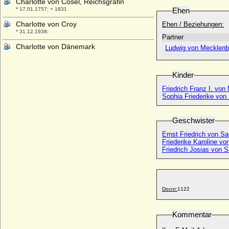
Charlotte von Cosel, Reichsgräfin
* 17.01.1757; + 1831
Ehen
Charlotte von Croy
Ehen / Beziehungen:
* 31.12.1938;
Partner
Charlotte von Dänemark
Ludwig von Mecklenbu
* 30.10.1789; + 28.03.1864
Charlotte von der Marwitz
Kinder
* keine Daten; + 1778
Friedrich Franz I. vo
Charlotte von Flemming, Gräfin
Sophia Friederike von
* 17.09.1748; + 12.05.1818
Charlotte von Fürstenberg, Freiin
Geschwister
* 20.12.1788; + 15.11.1825
Ernst Friedrich von S
Charlotte von Grumbkow (Charlotte
Friederike Karoline v
Friederike von Grumbkow)
Friedrich Josias von 
+ 15.07.1724
Charlotte von Hanau-Lichtenberg
* 02.05.1700; + 01.06.1726
Charlotte von Hessen-Darmstadt
Docnr:
1122
* 05.11.1755; + 12.12.1785
Charlotte von Hessen-Eschwege
Kommentar
* 03.09.1653; + 07.02.1708