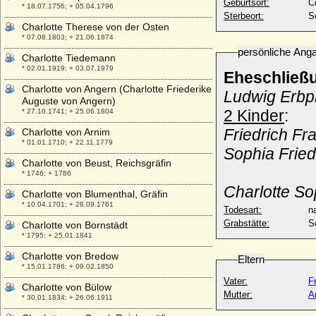
Geburtsort:
C
* 18.07.1756; + 05.04.1796
Sterbeort:
S
Charlotte Therese von der Osten
* 07.08.1803; + 21.06.1874
persönliche Ang
Charlotte Tiedemann
* 02.01.1919; + 03.07.1979
Eheschließ
Charlotte von Angern (Charlotte Friederike
Ludwig Erbp
Auguste von Angern)
2 Kinder
:
* 27.10.1741; + 25.06.1804
Friedrich Fr
Charlotte von Arnim
* 01.01.1710; + 22.11.1779
Sophia Fried
Charlotte von Beust, Reichsgräfin
* 1746; + 1786
Charlotte So
Charlotte von Blumenthal, Gräfin
* 10.04.1701; + 28.09.1761
Todesart:
na
Grabstätte:
S
Charlotte von Bornstädt
* 1795; + 25.01.1841
Charlotte von Bredow
Eltern
* 15.01.1786; + 09.02.1850
Vater:
F
Charlotte von Bülow
Mutter:
A
* 30.01.1834; + 26.06.1911