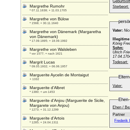
Geburtsort
Margrethe Rumohr
Sterbeort:
* 07.11.1638; + 11.03.1705
Margrethe von Bülow
persö
* 1568; + 30.11.1640
Vater:
Nico
Margrethe von Dänemark (Margaretha
von Dänemark)
Illegitim
* 17.09.1895; + 18.09.1992
König Fred
Sohn:
Margrethe von Walsleben
Ulrich Fri
* vor 1577; + nach 1621
17.04.170
Margrit Lucas
Todesart:
* 09.05.1932; + 06.06.1957
Marguerite Aycelin de Montaigut
Eltern
+ 1332
Vater:
Marguerite d'Albret
* 1380; + um 1453
Ehen
Marguerite d'Anjou (Marguerite de Sicile,
Margarete von Anjou)
Ehen / Be
* 1273; + 31.12.1299
Partner
Marguerite d'Artois
Frederik 
* 1285; + 24.04.1311