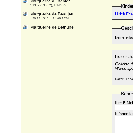
Marguerite d'Enghien
* 1372 (1360 ?); + 1433 ?
Kinde
Marguerite de Beaujeu
Ulrich Fri
* 20.12.1346; + 14.08.1374
Marguerite de Bethune
Gesch
* 1595; + 21.10.1660
keine erfa
Marguerite de Bouchout
+ 1476
Marguerite de Bourbon
historisc
* 1211; + 1256
Geliebte d
Marguerite de Bourbon
Wurde
spä
* 05.02.1438; + 24.04.1483
Marguerite de Bourbon
Docnr:
11674
* 26.10.1516; + 20.10.1589
Marguerite de Bourgogne
Komm
* 1290; + 15.08.1315
Ihre E-Mai
Marguerite de Chauvigny
* um 1410; + nach dem 22.07.1473
Informatio
Marguerite de Clisson
+ 1441
Marguerite de Dampierre (Margarethe von