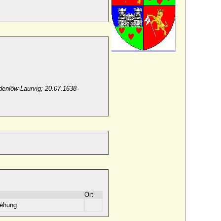
ldenlöw-Laurvig; 20.07.1638-
Ort
iehung