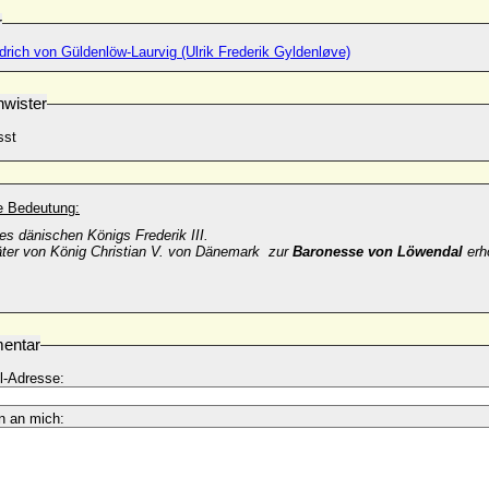
r
edrich von Güldenlöw-Laurvig (Ulrik Frederik Gyldenløve)
wister
sst
he Bedeutung:
es dänischen Königs Frederik III.
ter von König Christian V. von Dänemark zur
Baronesse von Löwendal
erh
entar
l-Adresse:
n an mich: