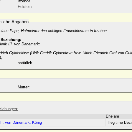
:
Itzehoe
Holstein
nliche Angaben
laus Pape, Hofmeister des adeligen Frauenklosters in Itzehoe
e Beziehung:
erik III. von Dänemark:
edrich Gyldenlöwe (Ulrik Fredrik Gyldenløve bzw. Ulrich Friedrich Graf von Gü
4)
natürlich
Mutter:
ziehungen:
Ehe am
III. von Dänemark, König
Illegitime Bez