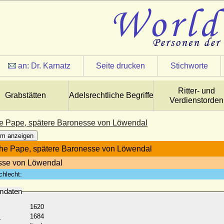
an:
Dr. Karnatz
Seite drucken
Stichworte
Ritter- und
Grabstätten
Adelsrechtliche Begriffe
Verdienstorden
e Pape, spätere Baronesse von Löwendal
m anzeigen
he Pape, spätere Baronesse von Löwendal
sse von Löwendal
chlecht:
mdaten
1620
:
1684