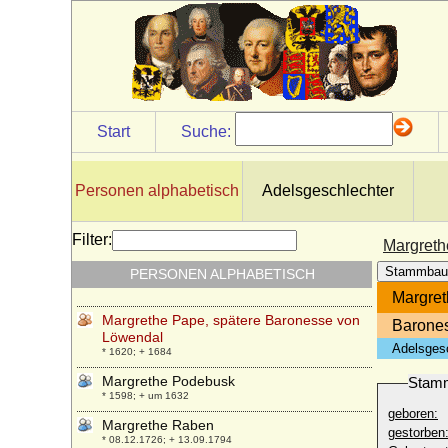
Margit Zedtwitz von Moravan und Duppau,
Gräfin
* 30.09.1886; + 25.10.1973
Margot Grössler
* 22.01.1911;
Margot Ida Anna Sidonie Katharina von
Start
Suche:
Ploetz
* 13.03.1884; + ?
Margot Schaefer
Personen alphabetisch
Adelsgeschlechter
* 10.06.1911;
Margrethe Magdalene Norville
Filter:
Margreth
* 16.08.1807; + 10.10.1847
Stammbau
PERSONEN ALPHABETISCH
Margrethe Maltesdatter Juul
* nach 1625; + ?
Margret
Margrethe Pape, spätere Baronesse von
Barone
Löwendal
Adelsges
* 1620; + 1684
Margrethe Podebusk
Stam
* 1598; + um 1632
geboren:
Margrethe Raben
gestorben
* 08.12.1726; + 13.09.1794