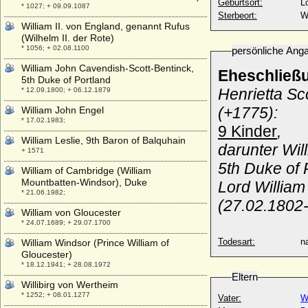
Geburtsort:
L
* 1027; + 09.09.1087
Sterbeort:
W
William II. von England, genannt Rufus
(Wilhelm II. der Rote)
* 1056; + 02.08.1100
persönliche Ang
William John Cavendish-Scott-Bentinck,
Eheschließ
5th Duke of Portland
Henrietta Scott (+28.04.1844), Tochter von General
* 12.09.1800; + 06.12.1879
(+1775):
William John Engel
* 17.02.1983;
9 Kinder
,
William Leslie, 9th Baron of Balquhain
darunter Wil
+ 1571
5th Duke of 
William of Cambridge (William
Mountbatten-Windsor), Duke
Lord Willia
* 21.06.1982;
(27.02.1802-
William von Gloucester
* 24.07.1689; + 29.07.1700
Todesart:
na
William Windsor (Prince William of
Gloucester)
* 18.12.1941; + 28.08.1972
Eltern
Willibirg von Wertheim
* 1252; + 08.01.1277
Vater:
W