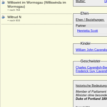
Mutter:
D
Williswint im Wormsgau (Williswinda im
Wormsgau)
+ nach 764
Ehen
Wiltrud N
Ehen / Beziehungen:
+ nach 933
Partner
Wiltrud von Bayern
Henrietta Scott
* 10.11.1884; + 28.03.1975
Wiltrud von Orleans (Waldrada von
Orleans)
Kinder
* 795; + 834
William John Cavendis
Winifred Anna Dallas-Yorke, Duchess of
Portland
* 07.09.1863; + 30.07.1954
Geschwister
Winston Churchill (Sir Winston Leonard
Charles Cavendish-Ben
Spencer-Churchill)
Frederick Guy Cavendi
* 30.11.1874; + 24.01.1965
Wiprecht I. vom Balsamgau
* unbekannt; + 1060
historische Bedeutung
Member of Parliament
Wiprecht II. Graf von Groitzsch (Wiprecht
Minister ohne besond
II. vom Balsamgau, Wiprecht I. von
Duke of Portland 18
Groitzsch)
* um 1050; + 22.05.1124