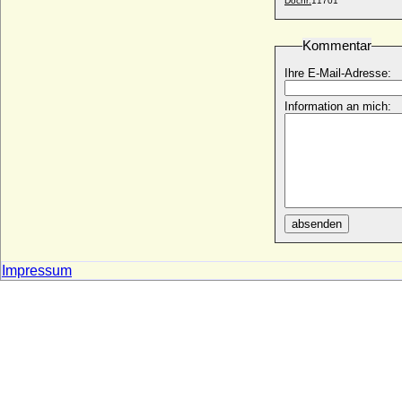
Docnr:
11701
Wiprecht III. der Jüngere von Groitzsch
* 1088; + 27.01.1116
Kommentar
Wirich Philipp Lorenz von Daun, Graf
* 19.10.1669; + 30.07.1741
Ihre E-Mail-Adresse:
Witold Czartoryski
Information an mich:
* 10.02.1864; + 06.09.1945
Witold Kazimierz Czartoryski
* 10.03.1876; + 29.10.1911
Wizlaw III. von Rügen
* um 1265; + 08.11.1325
Wjatscheslaw Konstantinowitsch
absenden
Romanow
* 01.07.1862; + 15.02.1879
Wjatscheslawa Jaroslawna von Halytsch
Impressum
+ nach 1200
Wladimir Alexandrowitsch Romanow
* 10.04.1847; + 04.02.1909
Wladimir I. Swjatoslawitsch von Kiew
(Wladimir der Große, Wladimir der Heilige)
* 960 (956); + 15.07.1015
Wladimir II. Wsewolodowitsch von Kiew