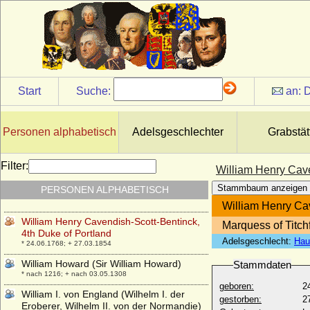
William Cavendish, 4th Duke of
Devonshire
* 08.05.1720; + 02.10.1764
William Cavendish, 5th Duke of
Devonshire
* 14.12.1748; + 29.07.1811
William Craven
Start
Suche:
an:
D
* 11.09.1738; + 26.09.1791
William Douglas Hamilton
* 15.02.1811; + 15.07.1863
Personen alphabetisch
Adelsgeschlechter
Grabstät
William H. Meyers
* 20.08.1859; + unbekannt
Filter:
William Henry Cave
William Henry Cavendish-Bentinck, 3rd
Stammbaum anzeigen
PERSONEN ALPHABETISCH
Duke of Portland
* 14.04.1738; + 30.10.1809
William Henry Cav
William Henry Cavendish-Scott-Bentinck,
Marquess of Titchf
4th Duke of Portland
Adelsgeschlecht:
Hau
* 24.06.1768; + 27.03.1854
William Howard (Sir William Howard)
Stammdaten
* nach 1216; + nach 03.05.1308
geboren:
2
William I. von England (Wilhelm I. der
gestorben:
2
Eroberer, Wilhelm II. von der Normandie)