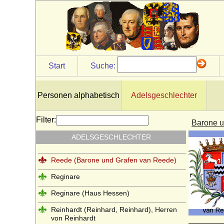
Quitzow
Ramin (Herren von Ramin)
Rantzau (Adelsfamilie Rantzau)
Raschkau (Raschke, Raschkow,
Raschkauw), Herren von R.
Start
Suche:
Rautter (Herren von Rautter und Grafen
von Rautter-Willkamm)
Personen alphabetisch
Adelsgeschlechter
Recke
Reden (Rehden, Rheden), Herren,
Filter:
Barone u
Freiherren und Graf von Reden
ADELSGESCHLECHTER
Redern (Herren und Grafen von Redern)
Reede (Barone und Grafen van Reede)
Reginare
Reginare (Haus Hessen)
Reinhardt (Reinhard, Reinhard), Herren
von Reinhardt