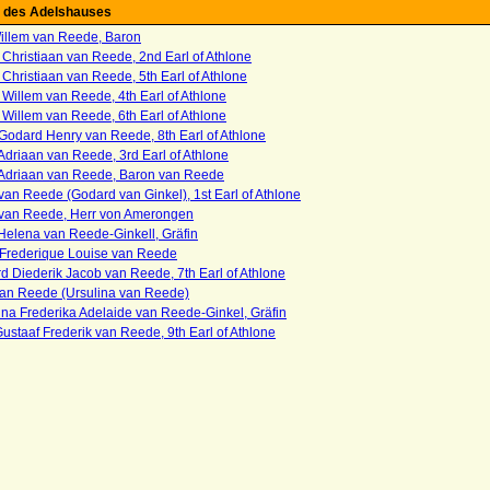
 des Adelshauses
illem van Reede, Baron
 Christiaan van Reede, 2nd Earl of Athlone
 Christiaan van Reede, 5th Earl of Athlone
 Willem van Reede, 4th Earl of Athlone
 Willem van Reede, 6th Earl of Athlone
Godard Henry van Reede, 8th Earl of Athlone
driaan van Reede, 3rd Earl of Athlone
Adriaan van Reede, Baron van Reede
an Reede (Godard van Ginkel), 1st Earl of Athlone
van Reede, Herr von Amerongen
Helena van Reede-Ginkell, Gräfin
e Frederique Louise van Reede
 Diederik Jacob van Reede, 7th Earl of Athlone
van Reede (Ursulina van Reede)
na Frederika Adelaide van Reede-Ginkel, Gräfin
ustaaf Frederik van Reede, 9th Earl of Athlone