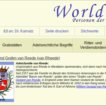
an:
Dr. Karnatz
Seite drucken
Stichworte
Ritter- und
Grabstätten
Adelsrechtliche Begriffe
Verdienstorden
nd Grafen van Reede (van Rheede)
Adelsfamilie van Reede:
Ursprünglich aus Rhede in Westfalen stammendes, sich dann nach Hei
Adelsgeschlecht.
Seit 1557 war die Familie im Besitz des Schlosses Amerongen in der P
Adelstitel "Baron van Reede", später den eines "Grafen van Reede".
Godard van Reede
, in England unter dem Namen Godard de Ginkell, 
nach militärischen Erfolgen durch Wilhelm III. 1692 in den Rang eines
bis zum kinderlosen Tod des 9. Earl of Athlone (
Willem Gustaaf van R