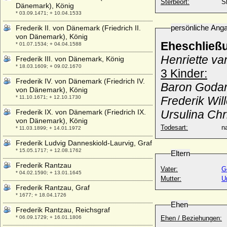
Sterbeort:
S
Dänemark), König
* 03.09.1471; + 10.04.1533
persönliche Ang
Frederik II. von Dänemark (Friedrich II.
von Dänemark), König
Eheschließ
* 01.07.1534; + 04.04.1588
Henriette va
Frederik III. von Dänemark, König
* 18.03.1609; + 09.02.1670
3 Kinder:
Frederik IV. von Dänemark (Friedrich IV.
Baron Godard
von Dänemark), König
* 11.10.1671; + 12.10.1730
Frederik Wil
Frederik IX. von Dänemark (Friedrich IX.
Ursulina Ch
von Dänemark), König
Todesart:
na
* 11.03.1899; + 14.01.1972
Frederik Ludvig Danneskiold-Laurvig, Graf
* 15.05.1717; + 12.08.1762
Eltern
Frederik Rantzau
Vater:
G
* 04.02.1590; + 13.01.1645
Mutter:
U
Frederik Rantzau, Graf
* 1677; + 18.04.1726
Ehen
Frederik Rantzau, Reichsgraf
* 06.09.1729; + 16.01.1806
Ehen / Beziehungen: