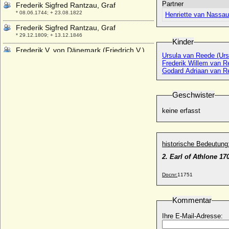
Partner
Frederik Sigfred Rantzau, Graf
* 08.06.1744; + 23.08.1822
Henriette van Nassau
Frederik Sigfred Rantzau, Graf
* 29.12.1809; + 13.12.1846
Kinder
Frederik V. von Dänemark (Friedrich V.),
Ursula van Reede (Urs
König
Frederik Willem van Re
* 31.03.1723; + 14.01.1766
Godard Adriaan van Re
Frederik VI. von Dänemark (Friedrich VI.
von Dänemark), König
Geschwister
* 28.01.1768; + 03.12.1839
keine erfasst
Frederik VII. von Dänemark (Friedrich VII.
von Dänemark), König
* 06.10.1808; + 15.11.1863
Frederik VIII. von Dänemark (Friedrich
historische Bedeutung
VIII. von Dänemark), König
2. Earl of Athlone 17
* 03.06.1843; + 14.05.1912
Frederik von Dänemark (Friedrich von
Docnr:
11751
Dänemark)
* 11.10.1753; + 07.12.1805
Kommentar
Frederik von Dänemark, Kronprinz
* 26.05.1968;
Ihre E-Mail-Adresse:
Frederik van Nassau-Zuylestein