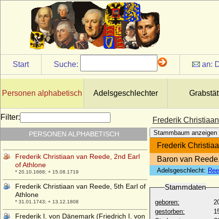
* 01.06.1990;
Frederick Nicholas von Preußen
* 03.05.1946;
Frederick Spencer (Earl Spencer)
* 14.04.1798; + 27.12.1857
Frederick Windsor (Lord Frederick
Start
Suche:
an:
D
Windsor)
* 06.04.1979;
Frederik Adolph von Holstein-Holsteinborg
Personen alphabetisch
Adelsgeschlechter
Grabstät
(Friedrich Adolph von Holstein-
Holsteinborg), Graf
* 18.10.1784; + 21.05.1836
Filter:
Frederik Christiaa
Frederik Christian von Danneskiold-
Stammbaum anzeigen
PERSONEN ALPHABETISCH
Samsøe, Graf
* 05.06.1722; + 26.03.1778
Frederik Christia
Frederik Christiaan van Reede, 2nd Earl
Baron van Reede, 
of Athlone
Adelsgeschlecht:
Ree
* 20.10.1668; + 15.08.1719
Frederik Christiaan van Reede, 5th Earl of
Stammdaten
Athlone
geboren:
2
* 31.01.1743; + 13.12.1808
gestorben:
1
Frederik I. von Dänemark (Friedrich I. von