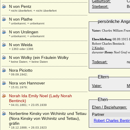
Geburtsort:
C
N von Pentz
Sterbeort:
B
* nicht überliefert; + nicht überliefert
N von Plathe
persönliche Ang
* unbekannt; + unbekannt
Vater:
Charles William Fra
N von Urslingen
* unbekannt; + unbekannt
Eheschließung
08.09.1915 
Robert Charles Bentinck:
N von Weida
2 Kinder,
+ 1363 oder 1366
darunter
Henry
Noel Graf v
N von Wolky (ein Fräulein Wolky
Todesart:
na
* keine Daten; + keine Daten
Nora Piciotto
* 09.09.1942;
Eltern
Nora von Hannover
Vater:
M
* 15.01.1979;
Norah Ida Emily Noel (Lady Norah
Ehen
Bentinck)
* 04.01.1881; + 23.05.1939
Ehen / Beziehungen:
Norbertine Kinsky von Wchinitz und Tettau
Partner
(Nora Kinsky von Wchinitz und Tettau),
Robert Charles Benti
gräfin
* 18.12.1888; + 26.03.1923