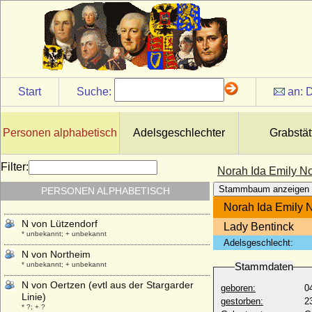
NN von Ungarn
* unbekannt; + nach 987
NN von Winzenburg
* 1149; + vor 1204
NN von Züle (a.d.H. Boitzenburg)
* keine Daten; + keine Daten
Start
Suche:
an:
D
N von Alten
* nicht überliefert; + nicht überliefert
N von Alvensleben
Personen alphabetisch
Adelsgeschlechter
Grabstät
* unbekannt; + unbekannt
N von Beerfelde
Filter:
Norah Ida Emily No
* um 1434; + ?
Stammbaum anzeigen
PERSONEN ALPHABETISCH
N von Bonin
* ?; + ?
Norah Ida Emily 
N von Lützendorf
Lady Bentinck
* unbekannt; + unbekannt
Adelsgeschlecht:
N von Northeim
* unbekannt; + unbekannt
Stammdaten
N von Oertzen (evtl aus der Stargarder
geboren:
0
Linie)
gestorben:
2
* ?; + ?