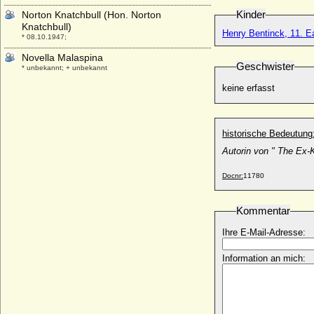
Kinder
Norton Knatchbull (Hon. Norton
Knatchbull)
Henry Bentinck, 11. Ea
* 08.10.1947;
Novella Malaspina
Geschwister
* unbekannt; + unbekannt
keine erfasst
historische Bedeutung
Autorin von " The Ex-K
Docnr:
11780
Kommentar
Ihre E-Mail-Adresse:
Information an mich: