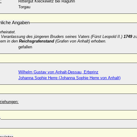
:
Rittergut Kleckewitz bei Raguhn
Torgau
nliche Angaben
rheiratet.
 Veranlassung des jüngeren Bruders seines Vaters (Fürst Leopold II.)
1749
z
ern in den
Reichsgrafenstand
(Grafen von Anhalt) erhoben.
gefallen
Wilhelm Gustav von Anhalt-Dessau, Erbprinz
Johanna Sophie Herre (Johanna Sophie Herre von Anhalt)
ziehungen:
r