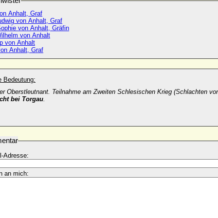
wister
on Anhalt, Graf
udwig von Anhalt, Graf
ophie von Anhalt, Gräfin
Wilhelm von Anhalt
pp von Anhalt
von Anhalt, Graf
he Bedeutung:
er Oberstleutnant. Teilnahme am Zweiten Schlesischen Krieg (Schlachten vo
cht bei Torgau
.
entar
l-Adresse:
n an mich: