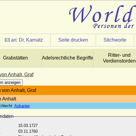
an:
Dr. Karnatz
Seite drucken
Stichworte
Ritter- und
Grabstätten
Adelsrechtliche Begriffe
Verdienstorden
von Anhalt, Graf
m anzeigen
 von Anhalt, Graf
n Anhalt
chlecht:
Askanier
mdaten
15.03.1727
:
03.11.1760