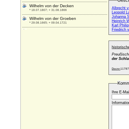
Gesch
Wilhelm von der Decken
Albrecht v
* 18.07.1807; + 31.08.1866
Leopold L
Johanna S
Wilhelm von der Groeben
Heinrich 
* 29.08.1665; + 09.04.1721
Karl Phili
Friedrich 
Wilhelm von der Groeben (Wilhelm
Johann Heinrich Casimir von der
Groeben), Graf
* 05.11.1784; + 02.05.1813
historisc
Wilhelm von dem Bussche-Ippenburg gen.
Preußisch
von Kessell, Graf
der Schla
* 23.02.1830; + 11.06.1897
Docnr:
11787
Wilhelm von der Marck (Wilhelm I. von der
Mark-Lummen, genannt der Eber der
Ardennen)
Komm
* um 1446; + 18.06.1485
Ihre E-Mai
Wilhelm von der Schulenburg (Wilhelm
Clemens Julius von der Schulenburg)
Informatio
* 06.02.1843; + 14.05.1918
Wilhelm von Dörnberg (Wilhelm Kaspar
Ferdinand von Dörnberg), Freiherr
* 14.04.1768; + 19.03.1850
Wilhelm von Faber, Freiherr