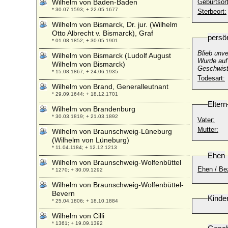
Wilhelm von Baden-Baden
Geburtsort
* 30.07.1593; + 22.05.1677
Sterbeort:
Wilhelm von Bismarck, Dr. jur. (Wilhelm
Otto Albrecht v. Bismarck), Graf
persö
* 01.08.1852; + 30.05.1901
Blieb unve
Wilhelm von Bismarck (Ludolf August
Wurde auf
Wilhelm von Bismarck)
Geschwist
* 15.08.1867; + 24.06.1935
Todesart:
Wilhelm von Brand, Generalleutnant
* 29.09.1644; + 18.12.1701
Eltern
Wilhelm von Brandenburg
* 30.03.1819; + 21.03.1892
Vater:
Mutter:
Wilhelm von Braunschweig-Lüneburg
(Wilhelm von Lüneburg)
* 11.04.1184; + 12.12.1213
Ehen
Wilhelm von Braunschweig-Wolfenbüttel
Ehen / Be
* 1270; + 30.09.1292
Wilhelm von Braunschweig-Wolfenbüttel-
Bevern
Kinde
* 25.04.1806; + 18.10.1884
Wilhelm von Cilli
* 1361; + 19.09.1392