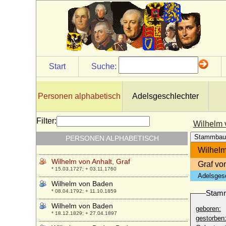
Wilhelm VII. von Hessen-Kassel
* 21.06.1651; + 21.11.1670
Wilhelm VII. von Jülich-Berg (Wilhelm I.
von Berg)
* um 1348; + 25.06.1408
Wilhelm VIII. (IV.) von Jülich-Berg
* 09.01.1455; + 06.09.1511
Start
Suche:
Wilhelm VIII. von Aquitanien (Guido
Goeffroy Guillaume VIII.; Wilhelm VI. von
Poitou)
Personen alphabetisch
Adelsgeschlechter
* um 1025; + 25.09.1086
Wilhelm VIII. von Hessen-Kassel
Filter:
Wilhelm 
* 10.03.1682; + 01.02.1760
Stammbau
PERSONEN ALPHABETISCH
Wilhelm Viktor von Preußen
* 15.02.1919; + 07.02.1989
Wilhelm
Wilhelm von Anhalt, Graf
Graf vo
* 15.03.1727; + 03.11.1760
Adelsges
Wilhelm von Baden
* 08.04.1792; + 11.10.1859
Stam
Wilhelm von Baden
geboren:
* 18.12.1829; + 27.04.1897
gestorben