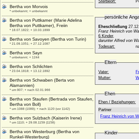
Sterbeort:
P
Bertha von Morvois
* unbekannt; + unbekannt
persönliche Ang
Bertha von Puttkamer (Marie Adelina
Bertha von Puttkamer), Freiin
Eheschließung
27.12.
* 18.07.1822; + 10.03.1899
Franz Heinrich von Wa
6 Kinder,
Bertha von Savoyen (Bertha von Turin)
darunter Alfred von W
* 21.09.1051; + 27.12.1087
Todesart:
na
Bertha von Sayn
* unbekannt; + 1244
Eltern
Bertha von Schlichten
* 23.04.1818; + 13.12.1892
Vater:
F
Mutter:
W
Bertha von Schwaben (Berta von
Alamannien)
* um 907; + nach 02.01.966
Ehen
Bertha von Staufen (Bertrada von Staufen,
Ehen / Beziehungen:
Bertha von Boll)
* um 1088 (1089); + nach 1120 (vor 1142)
Partner
Franz Heinrich von W
Bertha von Sulzbach (Kaiserin Irene)
* um 1110; + 29.08.1159 (1158)
Bertha von Westerburg (Bertha von
Kinder
Runkel-Westerburg)