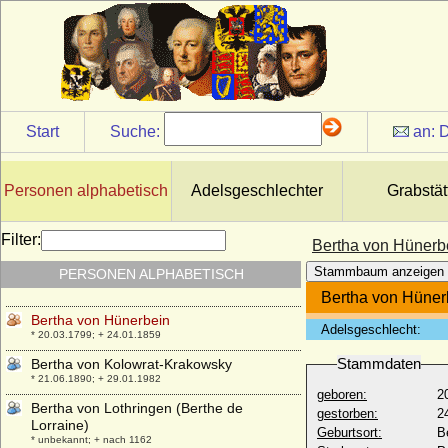
Bertha von der Recke, Freiin
* 23.11.1814; + 14.12.1848
Bertha von Gleissberg
+ nach 1137
Bertha von Groitzsch
* um 1090; + 16.05.1144
Start
Suche:
an:
D
Bertha von Hessen-Philippsthal-Barchfeld
* 25.10.1874; + 19.02.1919
Bertha von Holland
Personen alphabetisch
Adelsgeschlechter
Grabstät
* 1055; + 1094
Bertha von Holleben
Filter:
Bertha von Hünerb
* 16.11.1818; + 30.11.1904
Stammbaum anzeigen
PERSONEN ALPHABETISCH
Bertha von Honlage
* um 1330 ?; + ?
Bertha von Hüner
Bertha von Hünerbein
Adelsgeschlecht:
* 20.03.1799; + 24.01.1859
Stammdaten
Bertha von Kolowrat-Krakowsky
* 21.06.1890; + 29.01.1982
geboren:
2
Bertha von Lothringen (Berthe de
gestorben:
2
Lorraine)
Geburtsort:
Be
* unbekannt; + nach 1162