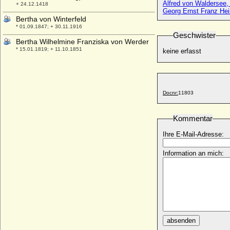
Alfred von Waldersee,
+ 24.12.1418
Georg Ernst Franz Hei
Bertha von Winterfeld
* 01.09.1847; + 30.11.1916
Geschwister
Bertha Wilhelmine Franziska von Werder
* 15.01.1819; + 11.10.1851
keine erfasst
Bertha zu Castell-Rüdenhausen
* 04.07.1845; + 05.07.1927
Bertha zu Schwarzenberg
Docnr:
11803
* 02.09.1807; + 12.10.1883
Berthold von Hohenzollern-Nürnberg
(Berthold von Eichstätt)
Kommentar
* 1320; + 13.09.1365
Ihre E-Mail-Adresse:
Berthold I. von Zähringen (Berthold I. der
Bärtige)
Information an mich:
* um 1000; + 06.11.1078
Berthold II. von Zähringen
* um 1050; + 12.04.1111
Berthold III. im Breisgau (Bezelin von
Villingen)
* um 985; + 15.07.1024
absenden
Berthold III. von Zähringen