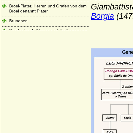
Giambattis
Broel-Plater, Herren und Grafen von dem
Broel genannt Plater
Borgia
(147
Brunonen
Buddenbrock (Herren und Freiherren von
Buddenbrock)
Bülow (Herren, Freiherren, Grafen und
Fürsten von Bülow)
Bünau (Herren und Reichsgrafen von
Bünau)
Burchardinger, französische
(Bourchardides)
Burchardinger, rätische (Hunfridinger)
Burgsdorff (Herren von Burgsdorff)
Burgundische Welfen (Rudolfinger, Ältere
Welfen)
Burkersroda (Herren v. Burkersroda),
Reichsfrhn. u. Reichsgrfn v. Zech, Grfn v.