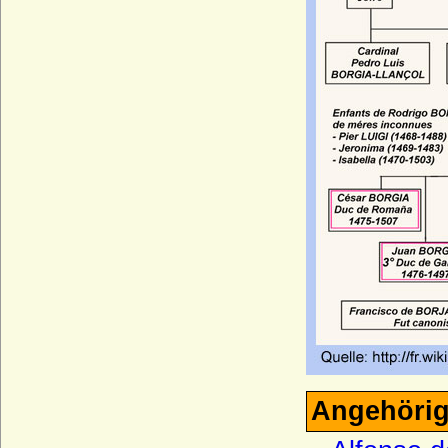
Zech-Burkersroda
Bussche, von dem
Buviniden
Bylandt
Callenberg
Carnitz (Herren und Grafen von Carnitz)
Chlum (Slavata von Chlum und
Koschumberg)
Chotek von Chotkowa und Wognin
Christalnigg (Christalnigg von und zu
Gillitzstein)
Colloredo, Freiherren, Grafen und Fürsten
Cornberg (Herren und Freiherren von
Cornberg)
Angehörig
Crailsheim (Creilsheim), Herren,
Reichsfreiherren und Grafen von