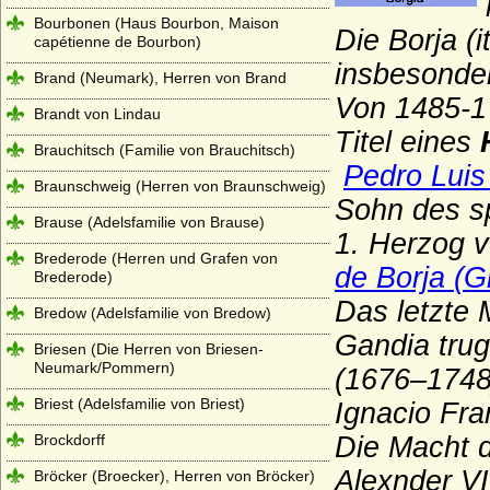
Bourbonen (Haus Bourbon, Maison
Die Borja (
capétienne de Bourbon)
insbesonder
Brand (Neumark), Herren von Brand
Von 1485-17
Brandt von Lindau
Titel eines
Brauchitsch (Familie von Brauchitsch)
Pedro Luis 
Braunschweig (Herren von Braunschweig)
Sohn des s
Brause (Adelsfamilie von Brause)
1. Herzog v
Brederode (Herren und Grafen von
de Borja (G
Brederode)
Das letzte 
Bredow (Adelsfamilie von Bredow)
Gandia trug
Briesen (Die Herren von Briesen-
Neumark/Pommern)
(1676–1748
Briest (Adelsfamilie von Briest)
Ignacio Fra
Brockdorff
Die Macht d
Alexnder VI
Bröcker (Broecker), Herren von Bröcker)