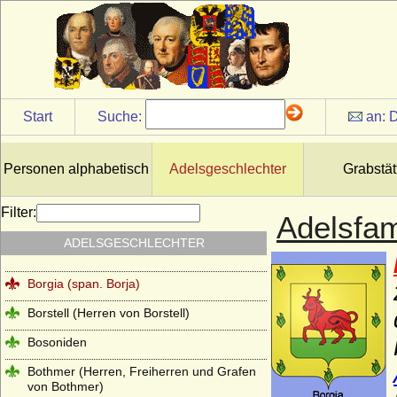
Bodelschwingh (Herren und Freiherren
von Bodelschwingh)
Bodendiek (Bodendieck), Herren von
Bodendiek
Börstel (Boerstel), Herren, auch
Freiherren von Börstel
Start
Suche:
an:
D
Bonin (Herren von Bonin)
Borch (Herren, Freiherren und Grafen von
Personen alphabetisch
Adelsgeschlechter
Grabstät
der Borch)
Borcke (Herren, Freiherren und Grafen
Filter:
Adelsfam
von Borcke)
ADELSGESCHLECHTER
Borghese
Borgia (span. Borja)
Borstell (Herren von Borstell)
Bosoniden
Bothmer (Herren, Freiherren und Grafen
von Bothmer)