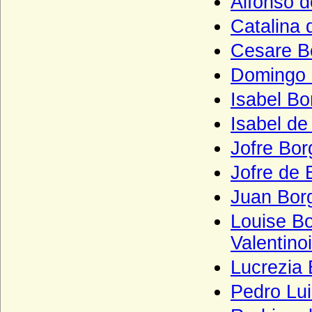
Alfonso de
Crailsheim
Catalina 
Crausen (Herren und Freiherren von
Crausen)
Cesare B
Czekelius von Rosenfeld
Domingo 
Czernin von und zu Chudenitz
Isabel Bo
Czettritz und Neuhaus (böhmische
Freiherren, preußische Freiherren und
Isabel de
preußische Grafen von C.)
Jofre Bor
Danckelmann (Reichsritter,
Reichsfreiherren und preußische Grafen)
Jofre de 
Danneskiold-Laurvig (Danneskjold-
Juan Borg
Laurvig)
Louise Bo
Danneskiold-Samsöe (Danneskjold-
Samsøe)
Valentinoi
Daun (Reichsritter, Reichsgrafen von
Lucrezia 
Daun)
Pedro Lui
Decken (Herren, Freiherren und Grafen
von der Decken)