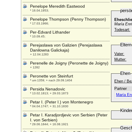
Penelope Meredith Eastwood
persö
* 16.04.1953;
Penelope Thompson (Penny Thompson)
Eheschli
* 17.03.1966;
María Enr
Todesart:
Per-Edvard Lithander
* 10.09.45;
Eltern
Perejaslawa von Galizien (Perejaslawa
Danilowna Galickaja)
Vater:
+ 12.04.1283
Mutter:
Perenelle de Joigny (Peronette de Joigny)
+ 1282
Ehen
Peronette von Steinfurt
* um 1359; + nach 29.09.1404
Ehen / Be
Partner
Persida Nenadovic
* 13.02.1813; + 29.03.1873
María En
Petar I. (Peter I.) von Montenegro
* 04.04.1747; + 31.10.1830
Kinde
Petar I. Karadjordjevic von Serbien (Peter
I. von Serbien)
* 29.06.1844; + 16.08.1921
Gesch