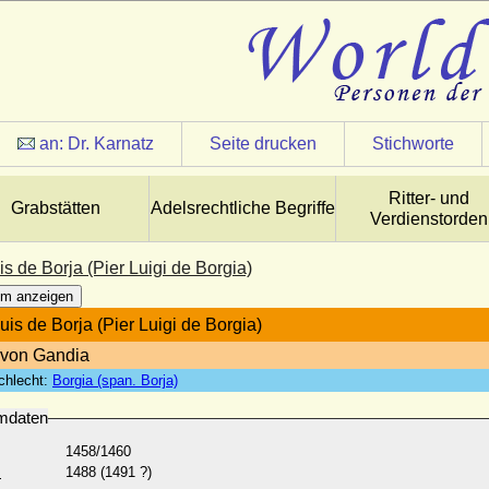
an:
Dr. Karnatz
Seite drucken
Stichworte
Ritter- und
Grabstätten
Adelsrechtliche Begriffe
Verdienstorden
s de Borja (Pier Luigi de Borgia)
m anzeigen
uis de Borja (Pier Luigi de Borgia)
 von Gandia
chlecht:
Borgia (span. Borja)
mdaten
1458/1460
:
1488 (1491 ?)