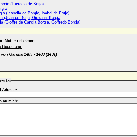
orgia (Lucrecia de Borja)
rgia
gia (Isabella de Borgia, Isabel de Borja)
a (Juan de Borja, Giovanni Borgia)
ia (Gioffre de Candia Borgia, Goffredo Borgia)
r:
Mutter unbekannt
he Bedeutung:
 von Gandia 1485 - 1488 (1491)
entar
l-Adresse:
n an mich: