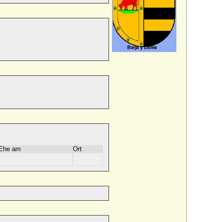
Ehe am
Ort