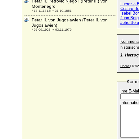
Petar II. Petrovic Njego? (Peter II.) von
Lucrezia B
Montenegro
Cesare Bo
* 13.11.1813; + 31.10.1851
Isabel Bor
Juan Borgi
Petar II. von Jugoslawien (Peter II. von
Jofre Borg
Jugoslawien)
* 06.09.1923; + 03.11.1970
Peter Alexandrowitsch von Oldenburg
Kommenta
* 21.11.1868; + 11.03.1924
historisc
Peter August von Schleswig-Holstein-
1. Herzog
Sonderburg-Beck
* 07.12.1697; + 24.02.1775
Docnr:
11852
Peter August von Schönberg
* 07.11.1732; + 24.09.1791
Komm
Peter Biron von Kurland, Herzog
* 15.02.1724; + 13.01.1800
Ihre E-Mai
Peter Christian von Kleist, Oberst
Informatio
* 09.11.1727; + 21.11.1777
Peter Dorner
* 19.02.1972;
Peter Ernst I. von Mansfeld-Vorderort-
Friedeburg
* 12.08.1517; + 23.05.1604