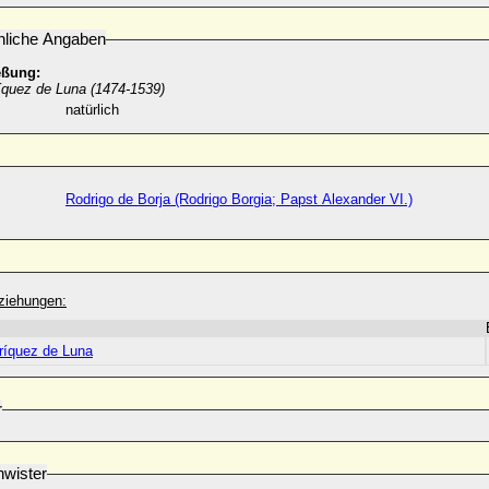
nliche Angaben
eßung:
íquez de Luna (1474-1539)
natürlich
Rodrigo de Borja (Rodrigo Borgia; Papst Alexander VI.)
ziehungen:
ríquez de Luna
r
wister