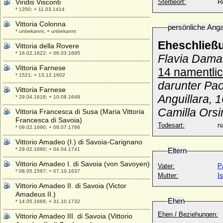
Viridis Visconti
Sterbeort:
R
* 1350; + 11.03.1414
Vittoria Colonna
persönliche Ang
* unbekannt; + unbekannt
Eheschließ
Vittoria della Rovere
* 16.02.1622; + 06.03.1695
Flavia Damas
Vittoria Farnese
14 namentlic
* 1521; + 13.12.1602
darunter Pao
Vittoria Farnese
Anguillara, 
* 29.04.1618; + 10.08.1649
Camilla Orsi
Vittoria Francesca di Susa (Maria Vittoria
Francesca di Savoia)
Todesart:
na
* 09.02.1690; + 08.07.1766
Vittorio Amadeo (I.) di Savoia-Carignano
* 29.02.1690; + 04.04.1741
Eltern
Vittorio Amadeo I. di Savoia (von Savoyen)
Vater:
P
* 08.05.1587; + 07.10.1637
Mutter:
I
Vittorio Amadeo II. di Savoia (Victor
Amadeus II.)
Ehen
* 14.05.1666; + 31.10.1732
Ehen / Beziehungen:
Vittorio Amadeo III. di Savoia (Vittorio