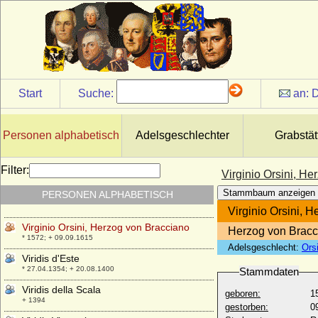
* 1236; + 1301
Violante Signa
* 11.12.1546; + 05.03.1609
Violante Visconti
+ 1382
Violante von Bar (Jolanthe von Bar,
Start
Suche:
an:
D
Yolande de Bar)
* 1365; + 13.08.1431
Violante von Saluzzo
Personen alphabetisch
Adelsgeschlechter
Grabstät
+ nach 1339
Virginia de' Medici
Filter:
Virginio Orsini, H
* 29.05.1568; + 15.01.1615
Stammbaum anzeigen
PERSONEN ALPHABETISCH
Virginia Dulon
* 17.12.1910; + 2002
Virginio Orsini, 
Virginio Orsini, Herzog von Bracciano
Herzog von Bracci
* 1572; + 09.09.1615
Adelsgeschlecht:
Orsi
Viridis d'Este
* 27.04.1354; + 20.08.1400
Stammdaten
Viridis della Scala
geboren:
1
+ 1394
gestorben:
0