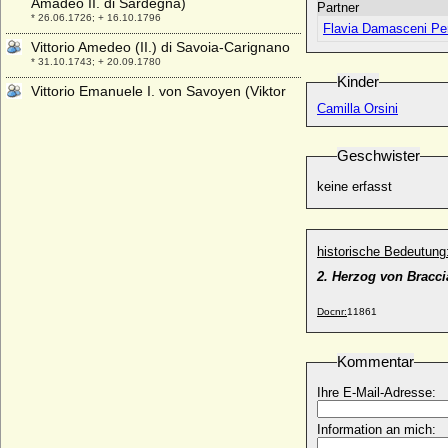
Amadeo II. di Sardegna)
Partner
* 26.06.1726; + 16.10.1796
Flavia Damasceni Per
Vittorio Amedeo (II.) di Savoia-Carignano
* 31.10.1743; + 20.09.1780
Kinder
Vittorio Emanuele I. von Savoyen (Viktor
Emanuel I. von Sardinien-Piemont)
Camilla Orsini
* 24.07.1759; + 10.01.1824
Vittorio Emanuele II. von Savoyen (Viktor
Geschwister
Emanuel II.)
* 14.03.1820; + 09.01.1878
keine erfasst
Vittorio Emanuele III. di Savoia (Viktor
Emanuel III. von Savoyen)
* 11.11.1869; + 28.12.1947
historische Bedeutung
Viviana Rimbotti
2. Herzog von Bracci
* 11.02.1963;
Docnr:
11861
Vladimir Moltke-Huitfeldt (Wladimir Moltke-
Huitfeld), Graf
* 04.09.1834; + 15.11.1894
Kommentar
Vladislav I. von Böhmen (Wladislaw I. von
Ihre E-Mail-Adresse:
Böhmen)
* um 1070; + 12.04.1125
Information an mich:
Vladislav II. von Böhmen (Wladislaw II.