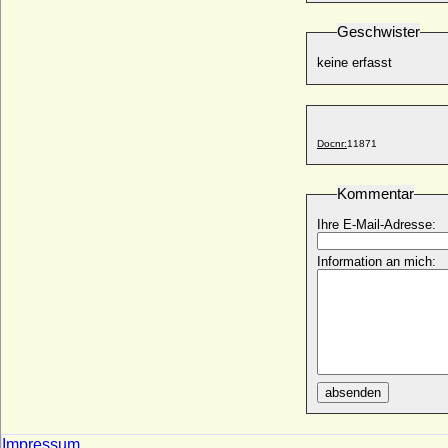
Dorothea Riedesel von Bellersheim
* ?; + nach 25.03.1610
Geschwister
Dorothea Sabina von Arnim
keine erfasst
* 08.04.1707; + 11.10.1738
Dorothea Sabina von Schlieben, Gräfin
* 30.03.1683; + 19.03.1754
Dorothea Sibylle von Brandenburg
Docnr:
11871
* 19.10.1590; + 09.03.1625
Dorothea Sophia von Braunschweig-
Kommentar
Wolfenbüttel
* 17.01.1653; + 21.03.1722
Ihre E-Mail-Adresse:
Dorothea Sophia von Flemming
Information an mich:
* 1675; + 05.05.1754
Dorothea Sophia von Hessen-Darmstadt
* 14.01.1689; + 07.06.1723
Dorothea Sophia von Loeben
* 1680; + 31.12.1742
Dorothea Sophia von Schleswig-Holstein-
absenden
Plön
* 04.12.1692; + 29.04.1765
Dorothea Sophie von Borstell a.d.H.
Impressum