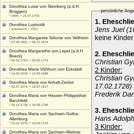
Dorothea Luise von Steinberg (a.d.H.
persönliche Ang
Brüggen)
* 1695; + 23.07.1759
1. Eheschli
Dorothea Luytvoldi
Jens Juel (1
* unbekannt; + 1521
keine Kinder
Dorothea Margarete Sidonie von Veltheim
* 27.09.1801; + 08.10.1879
Dorothea Margarethe von Lepel (a.d.H.
2. Eheschli
Boeck)
Christian G
* 03.03.1703; + 26.05.1774
2 Kinder:
Dorothea Maria Vitzthum von Eckstädt
* 14.03.1618; + 14.05.1688
Christian G
Dorothea Maria von Anhalt-Zerbst
17.02.1728)
* 02.07.1574; + 18.07.1617
Frederik Da
Dorothea Maria von Hessen-Philippsthal-
Barchfeld
* 30.12.1738; + 26.09.1799
3. Eheschli
Dorothea Maria von Sachsen-Gotha-
Hans Adolph 
Altenburg
* 22.01.1674; + 18.04.1713
3 Kinder:
Dorothea Maria von Sachsen-Weimar