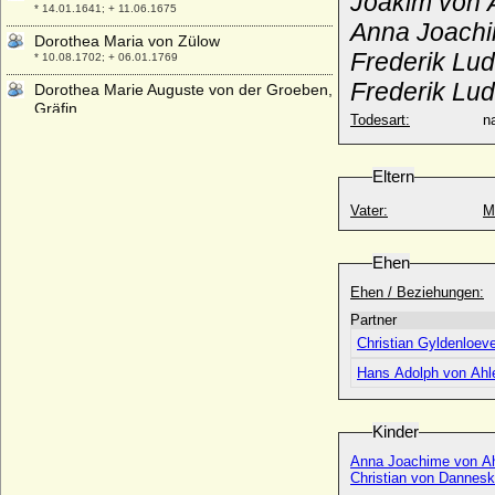
Joakim von A
* 14.01.1641; + 11.06.1675
Anna Joachim
Dorothea Maria von Zülow
Frederik Lud
* 10.08.1702; + 06.01.1769
Frederik Lud
Dorothea Marie Auguste von der Groeben,
Gräfin
Todesart:
na
* 09.11.1884; + keine Daten
Dorothea Martens
* 18.01.1786; + 25.04.1853
Eltern
Dorothea Rantzau (Dorothea von
Vater:
M
Rantzau)
* 08.02.1619; + 09.04.1662
Ehen
Dorothea Regina von Düringshofen
* 01.02.1706; + 03.08.1737
Ehen / Beziehungen:
Partner
Dorothea Regina Wuther (geadelt als Frau
von Carlowitz)
Christian Gyldenloev
* ?; + ?
Hans Adolph von Ahle
Dorothea Renata von Zinzendorf und
Pottendorf
* 13.04.1669; + 22.11.1743
Kinder
Dorothea Reuss von Plauen
Anna Joachime von Ah
* 28.10.1570; + 02.12.1631
Christian von Dannesk