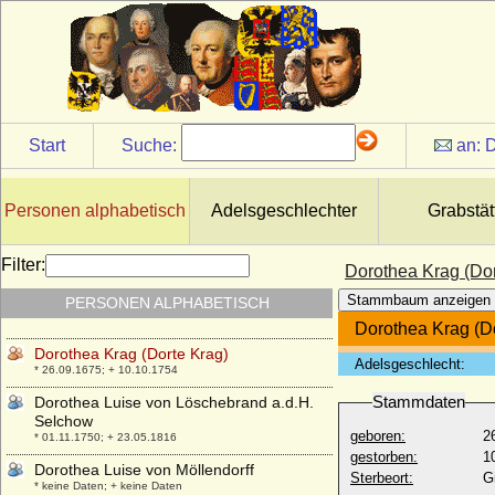
Ansbach
* 22.08.1676; + 13.03.1731
Dorothea Friederike Wilhelmine Weiß
* 19.08.1790; + 28.08.1862
Dorothea Gailing von Illesheim
+ vor 1531
Start
Suche:
an:
D
Dorothea Hedwig von Kameke (a.d.H.
Strippow)
* 02.03.1643; + 15.08.1714
Personen alphabetisch
Adelsgeschlechter
Grabstät
Dorothea Johanna Albertine von der
Groeben
* 02.09.1707; + 16.01.1755
Filter:
Dorothea Krag (Dor
Dorothea Katharina von Pfalz-Birkenfeld-
Stammbaum anzeigen
PERSONEN ALPHABETISCH
Bischweiler
* 03.07.1634; + 07.12.1715
Dorothea Krag (D
Dorothea Krag (Dorte Krag)
Adelsgeschlecht:
* 26.09.1675; + 10.10.1754
Stammdaten
Dorothea Luise von Löschebrand a.d.H.
Selchow
geboren:
2
* 01.11.1750; + 23.05.1816
gestorben:
1
Dorothea Luise von Möllendorff
Sterbeort:
G
* keine Daten; + keine Daten