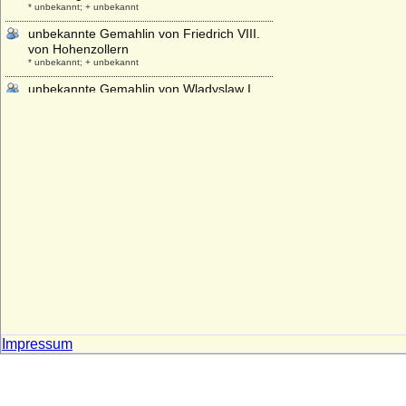
* unbekannt; + unbekannt
unbekannte Gemahlin von Friedrich VIII.
von Hohenzollern
* unbekannt; + unbekannt
unbekannte Gemahlin von Wladyslaw I.
Herman
* unbekannt; + unbekannt
Uranie de la Cropte de Beauvais
* 13.01.1655; + 14.11.1717
Urbain de Maille de Breze
* 30.03.1598; + 13.02.1650
Urraca de Castilla y de Leon
* 1082; + 08.03.1126
Urraca de Castilla
* 1186; + 03.11.1220
Urraca de Portugal
* 1151; + 1188
Impressum
Urraca Lopez de Haro
+ nach 1226
Ursula Anna von Hünecke
* keine Daten; + nach 1736