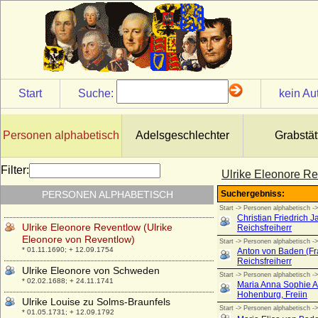
Ulrich von Württemberg
* 1342; + 23.08.1388
Ulrik Adolph von Holstein (Ulrich Adolph
von Holstein-Holsteinborg), Graf
* 14.04.1664; + 25.08.1737
Ulrika Albertine Sophia Ottilie Adamine von
Brause
Start
Suche:
kein Au
* 23.03.1765; + 28.04.1846
Ulrike Eleonore von Dänemark
* 11.09.1656; + 26.07.1693
Personen alphabetisch
Adelsgeschlechter
Grabstät
Ulrike Eleonore von Hessen-Philippsthal-
Barchfeld
Filter:
Ulrike Eleonore Re
* 27.04.1732; + 02.02.1795
PERSONEN ALPHABETISCH
Ulrike Eleonore von Krassow
* 02.05.1693; + 30.06.1754
Ulrike Eleonore Reventlow (Ulrike
Eleonore von Reventlow)
* 01.11.1690; + 12.09.1754
Ulrike Eleonore von Schweden
* 02.02.1688; + 24.11.1741
Ulrike Louise zu Solms-Braunfels
* 01.05.1731; + 12.09.1792