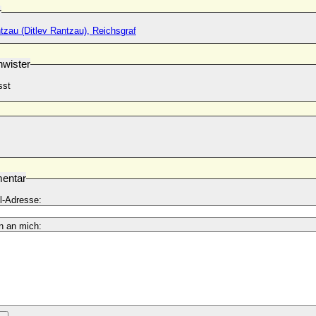
r
tzau (Ditlev Rantzau), Reichsgraf
wister
sst
entar
l-Adresse:
n an mich: