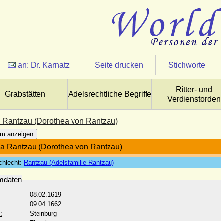
an:
Dr. Karnatz
Seite drucken
Stichworte
Ritter- und
Grabstätten
Adelsrechtliche Begriffe
Verdienstorden
 Rantzau (Dorothea von Rantzau)
m anzeigen
a Rantzau (Dorothea von Rantzau)
chlecht:
Rantzau (Adelsfamilie Rantzau)
mdaten
08.02.1619
:
09.04.1662
:
Steinburg