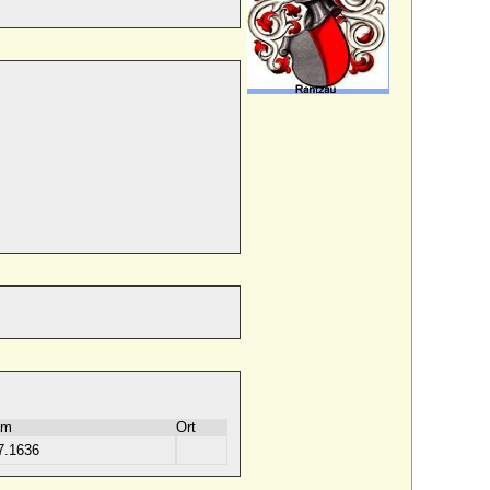
am
Ort
7.1636