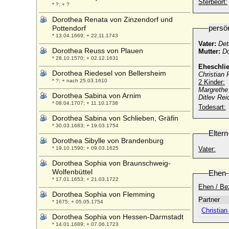
Sterbeort:
* ?; + ?
Dorothea Renata von Zinzendorf und
persö
Pottendorf
* 13.04.1669; + 22.11.1743
Vater:
Det
Dorothea Reuss von Plauen
Mutter:
Do
* 28.10.1570; + 02.12.1631
Eheschli
Dorothea Riedesel von Bellersheim
Christian 
* ?; + nach 25.03.1610
2 Kinder:
Margrethe
Dorothea Sabina von Arnim
Ditlev Re
* 08.04.1707; + 11.10.1738
Todesart:
Dorothea Sabina von Schlieben, Gräfin
* 30.03.1683; + 19.03.1754
Eltern
Dorothea Sibylle von Brandenburg
* 19.10.1590; + 09.03.1625
Vater:
Dorothea Sophia von Braunschweig-
Wolfenbüttel
Ehen
* 17.01.1653; + 21.03.1722
Ehen / Be
Dorothea Sophia von Flemming
Partner
* 1675; + 05.05.1754
Christian
Dorothea Sophia von Hessen-Darmstadt
* 14.01.1689; + 07.06.1723