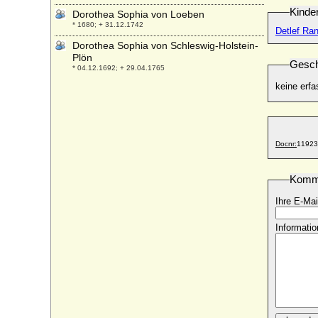
Kinde
Dorothea Sophia von Loeben
* 1680; + 31.12.1742
Detlef Ran
Dorothea Sophia von Schleswig-Holstein-
Plön
Gesch
* 04.12.1692; + 29.04.1765
keine erfa
Dorothea Sophie von Borstell a.d.H.
Schinne
* 28.06.1689; + 28.05.1759
Dorothea Sophie von Katte
* 20.06.1669; + 23.04.1719
Docnr:
11923
Dorothea Sophie von Moltzan
* 21.08.1660; + 15.03.1685
Komm
Dorothea Sophie von Wartensleben,
Ihre E-Mai
Gräfin
* 13.11.1684; + 05.11.1707
Informatio
Dorothea Sophia zu Solms-Hohensolms
* 17.10.1595; + 08.01.1660
Dorothea Sophie von der Pfalz-Neuburg
* 05.07.1670; + 15.09.1748
Dorothea Sophie von Holstein (Dorthe
Sophie von Holstein)