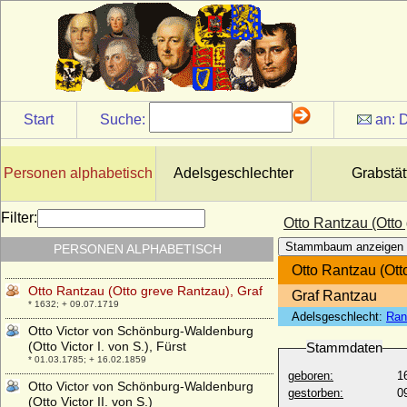
+ 28.07.1340
Otto VII. von Hoya
* vor 1451; + 21.12.1497
Otto VII. von Tecklenburg (Otto VII. von
Tecklenburg-Schwerin)
+ um 1450
Start
Suche:
an:
D
Otto VIII. von Tecklenburg (Otto VIII. von
Tecklenburg-Schwerin; auch Otto IX.)
* 1465; + 1534
Personen alphabetisch
Adelsgeschlechter
Grabstät
Otto Orseolo von Venedig (Ottone
Orseolo)
* ca. 991; + 1031
Filter:
Otto Rantzau (Otto
Otto Theoderich Adolf von Türckheim zu
Stammbaum anzeigen
PERSONEN ALPHABETISCH
Altdorf , Freiherr
* 26.06.1826; + 08.08.1897
Otto Rantzau (Ott
Otto Rantzau (Otto greve Rantzau), Graf
Graf Rantzau
* 1632; + 09.07.1719
Adelsgeschlecht:
Ran
Otto Victor von Schönburg-Waldenburg
(Otto Victor I. von S.), Fürst
Stammdaten
* 01.03.1785; + 16.02.1859
geboren:
1
Otto Victor von Schönburg-Waldenburg
gestorben:
0
(Otto Victor II. von S.)