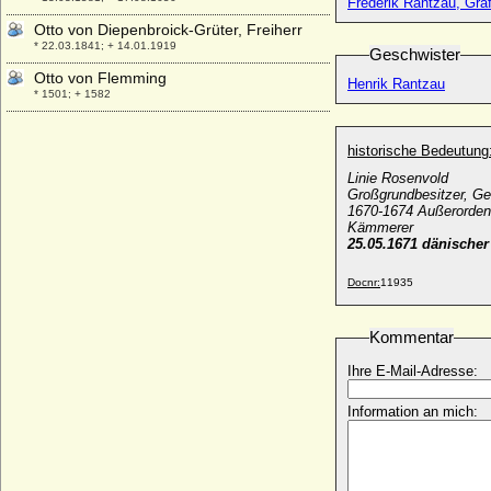
Frederik Rantzau, Gra
Otto von Diepenbroick-Grüter, Freiherr
* 22.03.1841; + 14.01.1919
Geschwister
Otto von Flemming
Henrik Rantzau
* 1501; + 1582
Otto von Freising (Otto I. von Österreich)
* 1112; + 22.09.1158
historische Bedeutung
Otto von Habsburg (Otto Habsburg-
Linie Rosenvold
Lothringen, Dr.)
Großgrundbesitzer, Ge
* 20.11.1912; + 04.07.2011
1670-1674 Außerordent
Kämmerer
Otto von Hammerstein (Otto I. von
25.05.1671 dänischer
Zütphen, Otto I. von Zutphen)
* um 975; + 05.06.1036
Docnr:
11935
Otto von Hessen
* 03.06.1937; + 03.01.1998
Kommentar
Otto von Hessen-Philippsthal-Barchfeld
Ihre E-Mail-Adresse:
* 19.01.1965;
Otto von Itzenplitz (Otto Peter Ludwig
Information an mich:
Ferdinand von Itzenplitz)
* 31.07.1810; + 07.11.1857
Otto von Jagow (Otto Karl von Jagow)
* 23.01.1842; + 05.04.1908