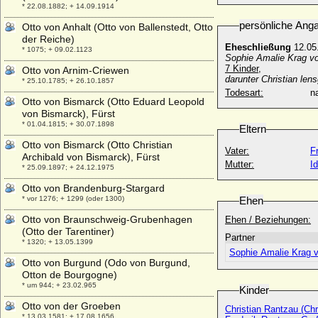
* 22.08.1882; + 14.09.1914
persönliche Ang
Otto von Anhalt (Otto von Ballenstedt, Otto
der Reiche)
Eheschließung
12.05
* 1075; + 09.02.1123
Sophie Amalie Krag vo
7 Kinder,
Otto von Arnim-Criewen
darunter Christian le
* 25.10.1785; + 26.10.1857
Todesart:
na
Otto von Bismarck (Otto Eduard Leopold
von Bismarck), Fürst
* 01.04.1815; + 30.07.1898
Eltern
Otto von Bismarck (Otto Christian
Vater:
F
Archibald von Bismarck), Fürst
Mutter:
I
* 25.09.1897; + 24.12.1975
Otto von Brandenburg-Stargard
* vor 1276; + 1299 (oder 1300)
Ehen
Otto von Braunschweig-Grubenhagen
Ehen / Beziehungen:
(Otto der Tarentiner)
Partner
* 1320; + 13.05.1399
Sophie Amalie Krag v
Otto von Burgund (Odo von Burgund,
Otton de Bourgogne)
* um 944; + 23.02.965
Kinder
Otto von der Groeben
Christian Rantzau (Chr
* 13.03.1581; + 17.08.1656