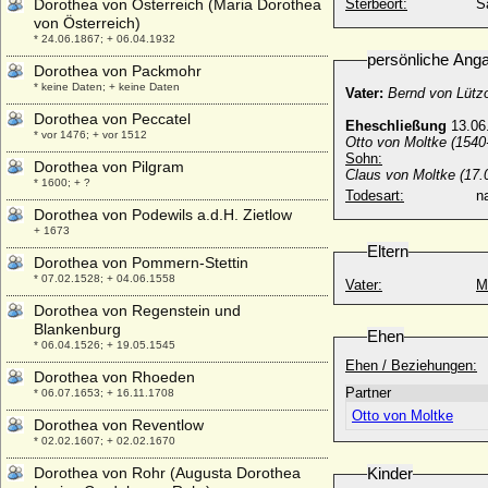
Dorothea von Österreich (Maria Dorothea
Sterbeort:
S
von Österreich)
* 24.06.1867; + 06.04.1932
persönliche Ang
Dorothea von Packmohr
* keine Daten; + keine Daten
Vater:
Bernd von Lützo
Dorothea von Peccatel
Eheschließung
13.06
* vor 1476; + vor 1512
Otto von Moltke (1540
Sohn:
Dorothea von Pilgram
Claus von Moltke (17.
* 1600; + ?
Todesart:
na
Dorothea von Podewils a.d.H. Zietlow
+ 1673
Eltern
Dorothea von Pommern-Stettin
* 07.02.1528; + 04.06.1558
Vater:
M
Dorothea von Regenstein und
Blankenburg
Ehen
* 06.04.1526; + 19.05.1545
Ehen / Beziehungen:
Dorothea von Rhoeden
Partner
* 06.07.1653; + 16.11.1708
Otto von Moltke
Dorothea von Reventlow
* 02.02.1607; + 02.02.1670
Dorothea von Rohr (Augusta Dorothea
Kinder