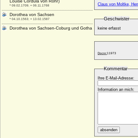
Louise Cordula von Rohr)
Claus von Moltke, He
* 09.02.1709; + 06.11.1768
Dorothea von Sachsen
Geschwister
* 04.10.1563; + 13.02.1587
Dorothea von Sachsen-Coburg und Gotha
keine erfasst
* 30.04.1881; + 21.01.1967
Dorothea von Sachsen-Lauenburg
* 09.07.1511; + 07.10.1571
Docnr:
11973
Dorothea von Sachsen-Lauenburg-
Ratzeburg
* 11.03.1543; + 05.04.1586
Kommentar
Dorothea von Salviati
Ihre E-Mail-Adresse:
* 10.09.1907; + 07.05.1972
Dorothea von Schleswig-Holstein-
Information an mich:
Sonderburg-Beck
* 24.11.1685; + 25.12.1761
Dorothea von Schlieben
* ?; + vor 1607
Dorothea von Schwarzburg-
Sondershausen
absenden
* 23.08.1579; + 25.07.1639