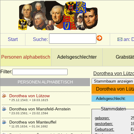
Glücksburg
* 29.09.1636; + 06.08.1689
Dorothea von Horn (Dorothea Mathilde
Eugenie Rudolfine von Horn)
* 15.08.1854; + 04.12.1905
Dorothea von Kuenheim (verw. Freifrau
von Kittlitz)
Start
Suche:
an:
D
* keine Daten; + nach 1639
Dorothea von Kunheim (Dorothea von
Kuenheim)
Personen alphabetisch
Adelsgeschlechter
Grabstät
+ vor 1526
Dorothea von Lothringen
Filter:
Dorothea von Lütz
* 24.05.1545; + 02.06.1621
Stammbaum anzeigen
PERSONEN ALPHABETISCH
Dorothea von Lützow
* um 1495; + 1556
Dorothea von Lü
Dorothea von Lützow
Adelsgeschlecht:
* 25.12.1543; + 19.03.1615
Stammdaten
Dorothea von Mansfeld-Arnstein
* 23.03.1561; + 23.02.1594
geboren:
2
Dorothea von Manteuffel
gestorben:
1
* 11.05.1634; + 01.04.1692
Geburtsort:
E