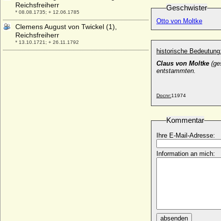
Reichsfreiherr
Geschwister
* 08.08.1735; + 12.06.1785
Otto von Moltke
Clemens August von Twickel (1),
Reichsfreiherr
* 13.10.1721; + 26.11.1792
historische Bedeutung
Clemens August von Twickel (2),
Claus von Moltke
(ge
Reichsfreiherr
entstammten.
* 29.04.1755; + 31.03.1841
Clemens August von Weichs zu Rösberg,
Reichsfreiherr
Docnr:
11974
* 1731; + 1809
Clemens August von Weichs zur Wenne
Kommentar
* 22.02.1736; + 29.03.1815
Ihre E-Mail-Adresse:
Clemens Franz Carl Christoph Gottfried
von Loe, Reichsfreiherr
Information an mich:
* 06.05.1720; + 08.11.1795
Clemens Lothar Ferdinand von
Fürstenberg, Freiherr
* 18.08.1725; + 26.06.1791
Clemens von Fürstenberg, Freiherr
* 29.12.1791; + 19.03.1844
absenden
Clemens von Waldburg-Zeil-Hohenems