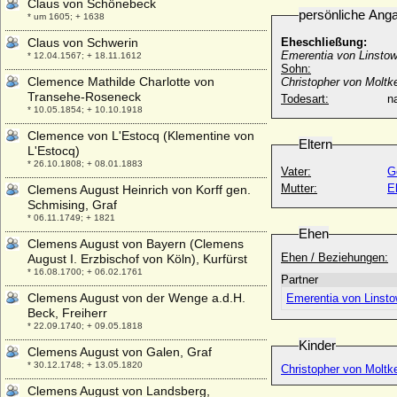
Claus von Schönebeck
persönliche Ang
* um 1605; + 1638
Claus von Schwerin
Eheschließung:
Emerentia von Linstow 
* 12.04.1567; + 18.11.1612
Sohn:
Clemence Mathilde Charlotte von
Christopher von Moltk
Transehe-Roseneck
Todesart:
na
* 10.05.1854; + 10.10.1918
Clemence von L'Estocq (Klementine von
Eltern
L'Estocq)
* 26.10.1808; + 08.01.1883
Vater:
G
Mutter:
E
Clemens August Heinrich von Korff gen.
Schmising, Graf
* 06.11.1749; + 1821
Ehen
Clemens August von Bayern (Clemens
Ehen / Beziehungen:
August I. Erzbischof von Köln), Kurfürst
* 16.08.1700; + 06.02.1761
Partner
Clemens August von der Wenge a.d.H.
Emerentia von Linst
Beck, Freiherr
* 22.09.1740; + 09.05.1818
Kinder
Clemens August von Galen, Graf
* 30.12.1748; + 13.05.1820
Christopher von Moltk
Clemens August von Landsberg,