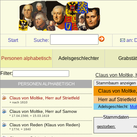
Claus Joachim von Moltke
* um 1620; + vor 1682
Claus Joachim von Plessen
* 18.02.1632; + 29.04.1667
Claus Leo von Ploetz
* 01.02.1889; + 06.03.1967
Start
Suche:
an:
D
Claus von Amsberg
* 06.09.1926; + 06.10.2002
Claus von Holstein (Klaus von Holstein)
Personen alphabetisch
Adelsgeschlechter
Grabstät
+ vor 1485
Claus von Karstedt
Filter:
Claus von Moltke, H
* ?; + vor 1540
Stammbaum anzeigen
PERSONEN ALPHABETISCH
Claus von Moltke
+ nach 1506
Claus von Moltke, 
Claus von Moltke, Herr auf Strietfeld
Herr auf Strietfel
+ nach 1610
Adelsgeschlecht:
Mol
Claus von Moltke, Herr auf Samow
* 17.04.1566; + 15.03.1619
Stammdaten
Claus von Reden (Klaus von Reden)
gestorben:
n
* 1774; + 1840