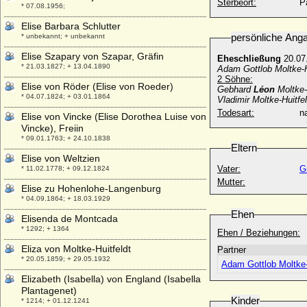
Sterbeort:
P
* 07.08.1956;
Elise Barbara Schlutter
persönliche Ang
* unbekannt; + unbekannt
Elise Szapary von Szapar, Gräfin
Eheschließung
20.07
* 21.03.1827; + 13.04.1890
Adam Gottlob Moltke-H
2 Söhne:
Elise von Röder (Elise von Roeder)
Gebhard
Léon
Moltke-
* 04.07.1824; + 03.01.1864
Vladimir Moltke-Huitfe
Todesart:
na
Elise von Vincke (Elise Dorothea Luise von
Vincke), Freiin
* 09.01.1763; + 24.10.1838
Eltern
Elise von Weltzien
Vater:
G
* 11.02.1778; + 09.12.1824
Mutter:
Elise zu Hohenlohe-Langenburg
* 04.09.1864; + 18.03.1929
Ehen
Elisenda de Montcada
* 1292; + 1364
Ehen / Beziehungen:
Eliza von Moltke-Huitfeldt
Partner
* 20.05.1859; + 29.05.1932
Adam Gottlob Moltke-H
Elizabeth (Isabella) von England (Isabella
Plantagenet)
Kinder
* 1214; + 01.12.1241