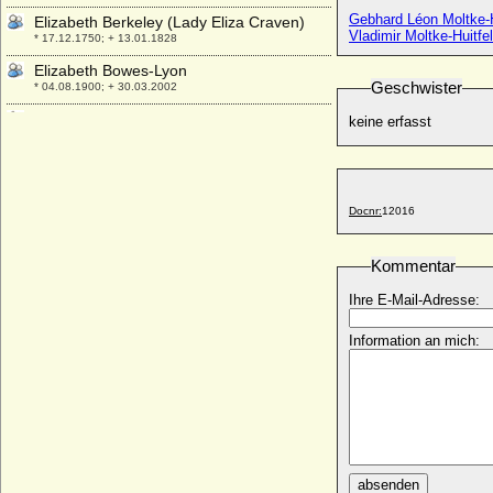
Gebhard Léon Moltke-Hu
Elizabeth Berkeley (Lady Eliza Craven)
Vladimir Moltke-Huitfel
* 17.12.1750; + 13.01.1828
Elizabeth Bowes-Lyon
Geschwister
* 04.08.1900; + 30.03.2002
Elizabeth Colley
keine erfasst
+ 08.09.1678
Elizabeth de Beaumont (Isabel de
Beaumont, Isabella de Meulan)
* nach 1102; + nach 1172
Docnr:
12016
Elizabeth de Burgh
* 06.07.1332; + 10.12.1363
Kommentar
Elizabeth de Segrave
Ihre E-Mail-Adresse:
* 25.10.1338; + 1375
Elizabeth Douglas
Information an mich:
+ 21.11.1678
Elizabeth FitzAlan de Arundel
* 1366; + 08.07.1425
Elizabeth Grant
* ?; + ?
Elizabeth Hay
absenden
* ?; + ?