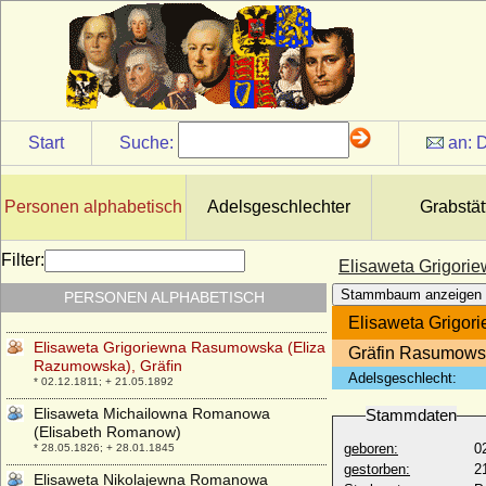
Elisabeth zu Ysenburg-Philippseich
* 09.12.1941;
Elisabeth zur Lippe-Weissenfeld
* 28.07.1957;
Elisabeth, Kaiserin von Österreich
* 24.12.1837; + 10.09.1898
Start
Suche:
an:
D
Elisabetha Alexandrina von Thurn und
Taxis
* 30.11.1767; + 21.07.1822
Personen alphabetisch
Adelsgeschlechter
Grabstät
Elisabetta Gonzaga
* 1471; + 1526
Filter:
Elisaweta Grigori
Elisaweta Fjodorowna von Rußland (Ella;
Stammbaum anzeigen
PERSONEN ALPHABETISCH
Elisabeth von Hessen-Dramstadt)
* 01.11.1864; + 18.07.1918
Elisaweta Grigor
Elisaweta Grigoriewna Rasumowska (Eliza
Gräfin Rasumow
Razumowska), Gräfin
Adelsgeschlecht:
* 02.12.1811; + 21.05.1892
Elisaweta Michailowna Romanowa
Stammdaten
(Elisabeth Romanow)
geboren:
0
* 28.05.1826; + 28.01.1845
gestorben:
2
Elisaweta Nikolajewna Romanowa