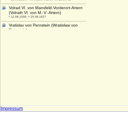
Volrad VI. von Mansfeld-Vorderort-Artern
(Volrath VI. von M.-V.-Artern)
* 12.08.1558; + 25.08.1627
Vratislav von Pernstein (Wratislaw von
Pernstein)
* 09.07.1530; + 27.10.1582
Vytautas der Große von Litauen
* 1350; + 27.10.1430
Impressum