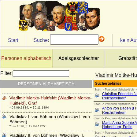
Amadeo II. di Sardegna)
* 26.06.1726; + 16.10.1796
Vittorio Amedeo (II.) di Savoia-Carignano
* 31.10.1743; + 20.09.1780
Vittorio Emanuele I. von Savoyen (Viktor
Emanuel I. von Sardinien-Piemont)
* 24.07.1759; + 10.01.1824
Start
Suche:
kein Au
Vittorio Emanuele II. von Savoyen (Viktor
Emanuel II.)
* 14.03.1820; + 09.01.1878
Personen alphabetisch
Adelsgeschlechter
Grabstät
Vittorio Emanuele III. di Savoia (Viktor
Emanuel III. von Savoyen)
Filter:
Vladimir Moltke-Hui
* 11.11.1869; + 28.12.1947
PERSONEN ALPHABETISCH
Viviana Rimbotti
* 11.02.1963;
Vladimir Moltke-Huitfeldt (Wladimir Moltke-
Huitfeld), Graf
* 04.09.1834; + 15.11.1894
Vladislav I. von Böhmen (Wladislaw I. von
Böhmen)
* um 1070; + 12.04.1125
Vladislav II. von Böhmen (Wladislaw II.