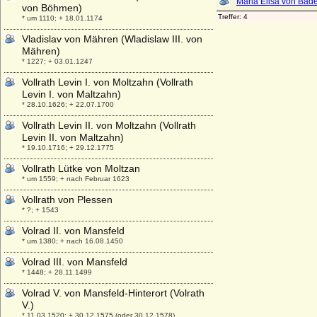
von Böhmen)
* um 1110; + 18.01.1174
Vladislav von Mähren (Wladislaw III. von
Mähren)
* 1227; + 03.01.1247
Vollrath Levin I. von Moltzahn (Vollrath
Levin I. von Maltzahn)
* 28.10.1626; + 22.07.1700
Vollrath Levin II. von Moltzahn (Vollrath
Levin II. von Maltzahn)
* 19.10.1716; + 29.12.1775
Vollrath Lütke von Moltzan
* um 1559; + nach Februar 1623
Vollrath von Plessen
* ?; + 1543
Volrad II. von Mansfeld
* um 1380; + nach 16.08.1450
Volrad III. von Mansfeld
* 1448; + 28.11.1499
Volrad V. von Mansfeld-Hinterort (Volrath
V.)
* 11.03.1520; + 30.12.1575 (oder 30.12.1578)