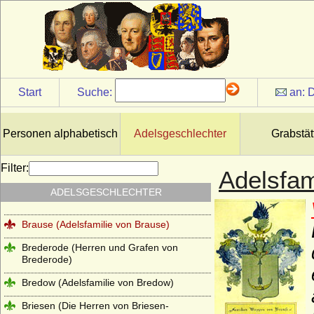
Borstell (Herren von Borstell)
Bosoniden
Bothmer (Herren, Freiherren und Grafen
von Bothmer)
Start
Suche:
an:
D
Bourbonen (Haus Bourbon, Maison
capétienne de Bourbon)
Brand (Neumark), Herren von Brand
Personen alphabetisch
Adelsgeschlechter
Grabstät
Brandt von Lindau
Filter:
Adelsfam
Brauchitsch (Familie von Brauchitsch)
ADELSGESCHLECHTER
Braunschweig (Herren von Braunschweig)
Brause (Adelsfamilie von Brause)
Brederode (Herren und Grafen von
Brederode)
Bredow (Adelsfamilie von Bredow)
Briesen (Die Herren von Briesen-