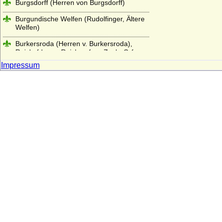
Burgsdorff (Herren von Burgsdorff)
Burgundische Welfen (Rudolfinger, Ältere
Welfen)
Burkersroda (Herren v. Burkersroda),
Reichsfrhn. u. Reichsgrfn v. Zech, Grfn v.
Zech-Burkersroda
Impressum
Bussche, von dem
Buviniden
Bylandt
Callenberg
Carnitz (Herren und Grafen von Carnitz)
Chlum (Slavata von Chlum und
Koschumberg)
Chotek von Chotkowa und Wognin
Christalnigg (Christalnigg von und zu
Gillitzstein)