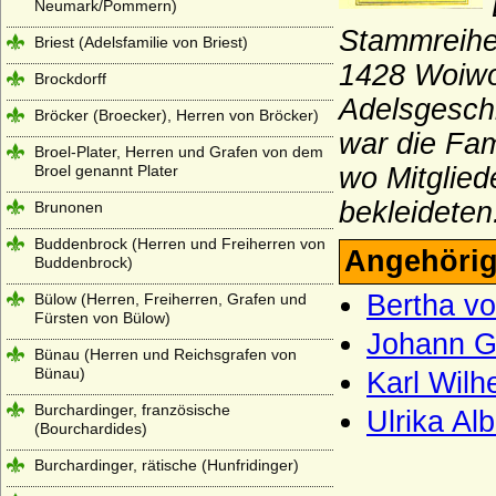
Neumark/Pommern)
Stammreihe 
Briest (Adelsfamilie von Briest)
1428 Woiwo
Brockdorff
Adelsgesch
Bröcker (Broecker), Herren von Bröcker)
war die Fam
Broel-Plater, Herren und Grafen von dem
Broel genannt Plater
wo Mitglied
bekleideten
Brunonen
Buddenbrock (Herren und Freiherren von
Angehörig
Buddenbrock)
Bertha v
Bülow (Herren, Freiherren, Grafen und
Fürsten von Bülow)
Johann G
Bünau (Herren und Reichsgrafen von
Bünau)
Karl Wilh
Burchardinger, französische
Ulrika Al
(Bourchardides)
Burchardinger, rätische (Hunfridinger)