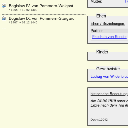
Mutter:
H
Bogislaw IV. von Pommern-Wolgast
* 1255; + 19.02.1309
Ehen
Bogislaw IX. von Pommern-Stargard
* 1407; + 07.12.1446
Ehen / Beziehungen:
Bogislaw V. von Pommern-Stolp
Partner
* 1318; + 07.12.1373
Friedrich von Roeder
Bogislaw VI. von Pommern-Wolgast
* 1350; + 07.03.1393
Kinder
Bogislaw VII. von Pommern-Stettin
* 1355; + 1404
Bogislaw VIII. von Pommern-Stargard
Geschwister
* 1364; + 11.02.1418
Ludwig von Wildenbruc
Bogislaw X. von Pommern
* 03.06.1454; + 05.10.1523
Bogislaw XIII. von Pommern-Barth und
historische Bedeutung
Pommern-Stettin
Am
04.04.1810
unter
* 09.08.1544; + 07.03.1606
Erbte nach dem Tod ih
Bogislaw XIV. von Pommern
* 31.03.1580; + 10.03.1637
Docnr:
12042
Boguslaw Radziwill
* 03.05.1620; + 31.12.1669