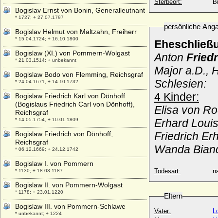
Sterbeort:
B
Bogislav Ernst von Bonin, Generalleutnant
* 1727; + 27.07.1797
persönliche Ang
Bogislav Helmut von Maltzahn, Freiherr
* 15.04.1724; + 16.10.1800
Eheschließ
Bogislaw (XI.) von Pommern-Wolgast
Anton
Fried
* 21.03.1514; + unbekannt
Major a.D.,
H
Bogislaw Bodo von Flemming, Reichsgraf
Schlesien:
* 24.04.1671; + 14.10.1732
4 Kinder:
Bogislaw Friedrich Karl von Dönhoff
(Bogislaus Friedrich Carl von Dönhoff),
Elisa von Ro
Reichsgraf
* 14.05.1754; + 10.01.1809
Erhard Louis
Bogislaw Friedrich von Dönhoff,
Friedrich Er
Reichsgraf
Wanda Bianc
* 06.12.1669; + 24.12.1742
Bogislaw I. von Pommern
Todesart:
na
* 1130; + 18.03.1187
Bogislaw II. von Pommern-Wolgast
* 1178; + 23.01.1220
Eltern
Bogislaw III. von Pommern-Schlawe
Vater:
L
* unbekannt; + 1224