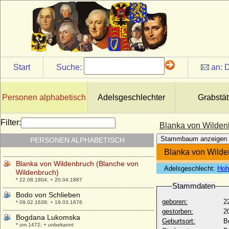
* 1317; + 01.08.1348
Blanche of England (Blanca von England)
* 1392; + 21.05.1409
Blanche of Lancaster
* 25.03.1345; + 12.09.1369
Blanche von Anjou (Blanche de Sicilia)
Start
Suche:
an:
D
* 1250; + 1269
Blanche von Artois
* 1248; + 02.05.1302
Personen alphabetisch
Adelsgeschlechter
Grabstät
Blanche von Frankreich (Blanche de
France)
Filter:
Blanka von Wilden
* 1253; + 17.06.1320
Stammbaum anzeigen
PERSONEN ALPHABETISCH
Blanche von Namur (Blanca von Namur)
* um 1320; + 1363
Blanka von Wilde
Blanka von Wildenbruch (Blanche von
Adelsgeschlecht:
Hoh
Wildenbruch)
* 22.08.1804; + 20.04.1887
Stammdaten
Bodo von Schlieben
geboren:
2
* 09.02.1638; + 19.03.1676
gestorben:
2
Bogdana Lukomska
Geburtsort:
Be
* um 1472; + unbekannt