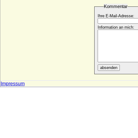
Kommentar
Boguslaw Radziwill
* 03.01.1809; + 02.01.1873
Ihre E-Mail-Adresse:
Bohemund I. de Hauteville (Bohemund
Information an mich:
von Tarent, Bohemund von Antiocha)
* 1051 (1052); + 17.03.1111
Bohemund II. de Hauteville
* 1108; + 1130
Bohuslaw Chotek von Chotkova und
Wognin, Graf
* 04.07.1829; + 11.10.1896
absenden
Boleslaw I. der Lange von Niederschlesien
* 1127; + 08.12.1201
Impressum
Boleslaw I. der Tapfere von Polen
(Boleslaw I. Chrobry)
* 967; + 17.06.1025
Boleslaw I. von Schlesien-Teschen
* nach 1363; + 06.05.1431
Boleslaw II. der Kühne von Polen
* 1042; + 1081
Boleslaw II. von Schlesien (Boleslaw II.