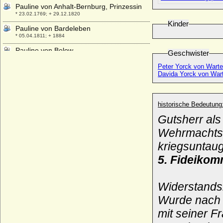
Pauline von Anhalt-Bernburg, Prinzessin
* 23.02.1769; + 29.12.1820
Kinder
Pauline von Bardeleben
* 05.04.1811; + 1884
Pauline von Below
Geschwister
* 19.07.1825; + 15.02.1889
Peter Yorck von Warte
Pauline von Metternich-Winneburg und
Davida Yorck von Wart
Beilstein
* 29.11.1771; + 23.06.1855
Pauline von Metternich-Winneburg und
historische Bedeutung
Beilstein
Gutsherr als
* 06.01.1880; + 19.05.1960
Wehrmachtso
Pauline von Reichenbach-Lessonitz
* 05.06.1858; + 21.10.1927
kriegsuntaug
Pauline von Romberg, Freiin
5. Fideikom
* 08.07.1805; + 05.09.1891
Pauline von Sachsen-Weimar-Eisenach
Widerstands
* 25.07.1852; + 17.05.1904
Wurde nach 
Pauline von Wenckheim (Paulina von
Wenckheim, Paula von Wenckheim),
mit seiner F
Baronesse
* 22.02.1817; + 28.08.1896