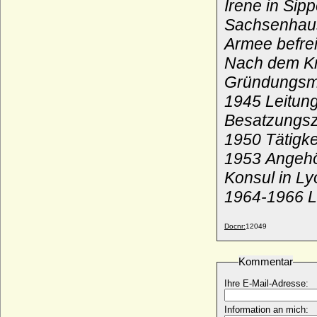
Irene in Sip
Pauline von Württemberg
Sachsenhaus
* 25.02.1810; + 07.07.1856
Armee befrei
Pauline von Württemberg
Nach dem Kr
* 04.09.1800; + 10.03.1873
Gründungsmi
Pauline von Württemberg
* 19.12.1877; + 07.05.1965
1945 Leitung
Pauline zu Schwarzenberg
Besatzungs
* 20.03.1798; + 18.06.1821
1950 Tätigke
Pavlos I. von Griechenland (Paul I. von
1953 Angehö
Griechenland)
* 14.12.1901; + 06.03.1964
Konsul in Ly
Pavlos von Griechenland
1964-1966 L
* 20.05.1967;
Pawel Alexandrowitsch Tschawtschawadse
Docnr:
12049
(Paul Aleksandrovich Chavchavadze)
* 1899; + 08.07.1971
Kommentar
Paxius de Tassis de Cornello (Pasius de
Tassis de Cornello)
Ihre E-Mail-Adresse:
* unbekannt; + 1496
Pedro Álvarez de Toledo
Information an mich:
* 1484; + 1553