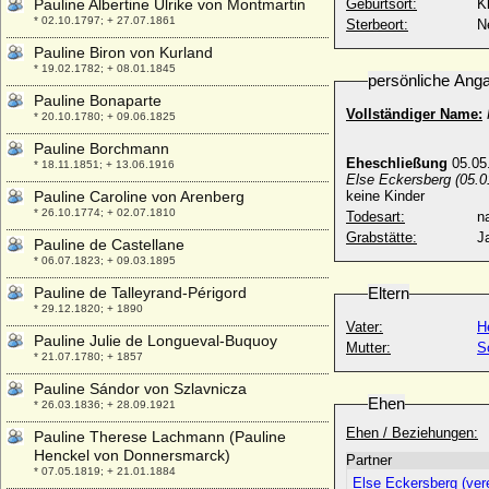
Pauline Albertine Ulrike von Montmartin
Geburtsort:
K
* 02.10.1797; + 27.07.1861
Sterbeort:
N
Pauline Biron von Kurland
* 19.02.1782; + 08.01.1845
persönliche Ang
Pauline Bonaparte
Vollständiger Name:
* 20.10.1780; + 09.06.1825
Pauline Borchmann
Eheschließung
05.05.
* 18.11.1851; + 13.06.1916
Else Eckersberg (05.0
Pauline Caroline von Arenberg
keine Kinder
* 26.10.1774; + 02.07.1810
Todesart:
na
Grabstätte:
J
Pauline de Castellane
* 06.07.1823; + 09.03.1895
Pauline de Talleyrand-Périgord
Eltern
* 29.12.1820; + 1890
Vater:
H
Pauline Julie de Longueval-Buquoy
Mutter:
S
* 21.07.1780; + 1857
Pauline Sándor von Szlavnicza
Ehen
* 26.03.1836; + 28.09.1921
Ehen / Beziehungen:
Pauline Therese Lachmann (Pauline
Henckel von Donnersmarck)
Partner
* 07.05.1819; + 21.01.1884
Else Eckersberg (ver