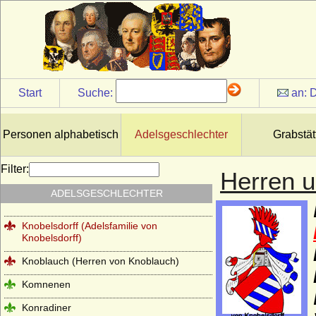
Kielmansegg (Freiherren von
Kielmansegg, Österreich)
Kinsky von Wchinitz und Tettau
Kirchbach (Herren, Freiherren und Grafen
von Kirchbach)
Start
Suche:
an:
D
Kleist (Adelsfamilie von Kleist)
Klitzing (Adelsfamilie von Klitzing)
Personen alphabetisch
Adelsgeschlechter
Grabstät
Knesebeck (Herren von dem Knesebeck
und Freiherren v.d.Knesebeck-
Filter:
Herren u
Milendonck)
ADELSGESCHLECHTER
Knigge (Herren und Freiherren Knigge)
Knobelsdorff (Adelsfamilie von
Knobelsdorff)
Knoblauch (Herren von Knoblauch)
Komnenen
Konradiner