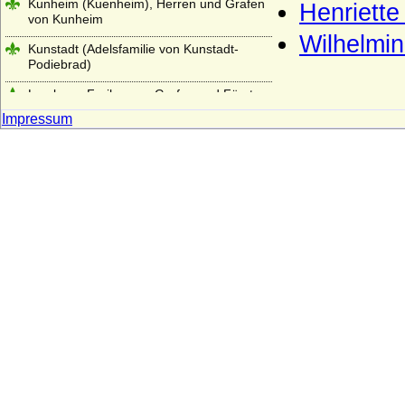
Kunheim (Kuenheim), Herren und Grafen
Henriette
von Kunheim
Wilhelmin
Kunstadt (Adelsfamilie von Kunstadt-
Podiebrad)
Lamberg, Freiherren, Grafen und Fürsten
Impressum
Langermann, Herren und Freiherren von
Langermann
Landgrafen von Leuchtenberg
Landsberg (Landsberg-Velen),
Reichsfreiherren u. preuss. Grafen
Larisch, Larisch von Groß-Nimsdorff und
Larisch von Mönnich (Herren, Freiherren
und Grafen)
Laskariden
Lattorff (Herren von Lattorff)
L'Estocq (Herren von L'Estocq)
Ledebur (Ledebur-Wicheln), Herren,