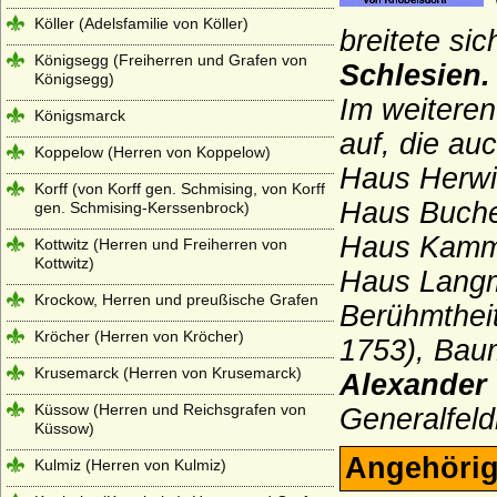
Köller (Adelsfamilie von Köller)
breitete sic
Königsegg (Freiherren und Grafen von
Schlesien.
Königsegg)
Im weiteren
Königsmarck
auf, die au
Koppelow (Herren von Koppelow)
Haus Herwig
Korff (von Korff gen. Schmising, von Korff
Haus Buchel
gen. Schmising-Kerssenbrock)
Haus Kamm
Kottwitz (Herren und Freiherren von
Kottwitz)
Haus Langme
Krockow, Herren und preußische Grafen
Berühmthei
Kröcher (Herren von Kröcher)
1753), Baum
Krusemarck (Herren von Krusemarck)
Alexander
Küssow (Herren und Reichsgrafen von
Generalfeld
Küssow)
Angehörig
Kulmiz (Herren von Kulmiz)