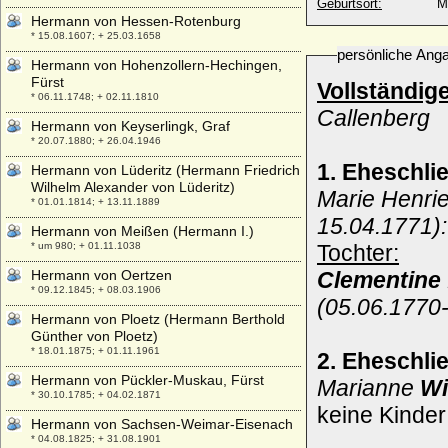
Geburtsort:
M
Hermann von Hessen-Rotenburg
* 15.08.1607; + 25.03.1658
persönliche Ang
Hermann von Hohenzollern-Hechingen,
Fürst
Vollständig
* 06.11.1748; + 02.11.1810
Callenberg
Hermann von Keyserlingk, Graf
* 20.07.1880; + 26.04.1946
1. Eheschli
Hermann von Lüderitz (Hermann Friedrich
Wilhelm Alexander von Lüderitz)
Marie Henri
* 01.01.1814; + 13.11.1889
15.04.1771):
Hermann von Meißen (Hermann I.)
* um 980; + 01.11.1038
Tochter:
Hermann von Oertzen
Clementine
* 09.12.1845; + 08.03.1906
(05.06.1770
Hermann von Ploetz (Hermann Berthold
Günther von Ploetz)
* 18.01.1875; + 01.11.1961
2. Eheschli
Hermann von Pückler-Muskau, Fürst
Marianne
Wi
* 30.10.1785; + 04.02.1871
keine Kinder
Hermann von Sachsen-Weimar-Eisenach
* 04.08.1825; + 31.08.1901