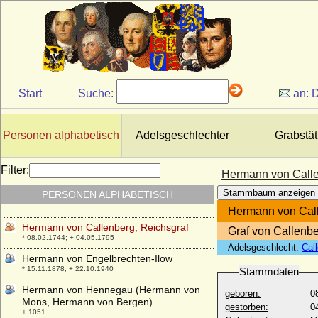
Hermann VI. von Weimar(-Orlamünde)
* vor 1304; + 1373
Hermann VII. von Baden
* 1266; + 12.07.1291
Hermann VIII. von Baden (Hermann VIII.
von Baden-Pforzheim)
Start
Suche:
an:
D
+ 1338
Hermann VIII. von Velen
+ 1521
Personen alphabetisch
Adelsgeschlechter
Grabstät
Hermann von Arnim-Muskau (Traugott
Hermann von Arnim), Graf
Filter:
Hermann von Calle
* 20.06.1839; + 22.01.1919
Stammbaum anzeigen
PERSONEN ALPHABETISCH
Hermann von Baden-Baden
* 12.10.1628; + 02.10.1691
Hermann von Call
Hermann von Callenberg, Reichsgraf
Graf von Callenb
* 08.02.1744; + 04.05.1795
Adelsgeschlecht:
Cal
Hermann von Engelbrechten-Ilow
* 15.11.1878; + 22.10.1940
Stammdaten
Hermann von Hennegau (Hermann von
geboren:
0
Mons, Hermann von Bergen)
gestorben:
0
+ 1051