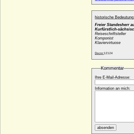
Hermann zu Solms-Braunfels
* 08.10.1845; + 30.08.1900
historische Bedeutung
Hermann zu Solms-Hohensolms-Lich,
Freier Standesherr 
Fürst
Kurfürstlich-sächsi
* 15.04.1838; + 16.09.1899
Reiseschriftsteller
Komponist
Hermann zu Stolberg-Wernigerode
Klaviervirtuose
* 30.09.1802; + 24.10.1841
Hermann zu Wied
Docnr:
12124
* 18.08.1899; + 05.11.1941
Hermina Sibylla Charlotte von
Kommentar
Diepenbrock, Freiin
* 15.01.1696; + 03.11.1715
Ihre E-Mail-Adresse:
Hermine Alexandrine von Wittenhorst-
Information an mich:
Sonsfeld, Freiin
* 04.09.1685; + 23.04.1745
Hermine Charlotte von Heiden
* 03.02.1699; + ?
Hermine Cordon de Montguyon
* keine Daten; + keine Daten
absenden
Hermine Margaretha von Wartensleben,
Freiin