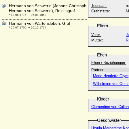
Hermann von Schwerin (Johann Christoph
Todesart:
na
Hermann von Schwerin), Reichsgraf
Grabstätte:
M
* 18.06.1776; + 06.08.1858
Hermann von Wartensleben, Graf
Eltern
* 25.07.1700; + 20.10.1764
Vater:
J
Hermann von Wolffradt
Mutter:
R
* 06.12.1629; + 02.01.1684
Hermann Walter Schaefer (Hermann
Walter Schaefer-Kehnert)
Ehen
* 10.10.1875; + 02.11.1943
Ehen / Beziehungen:
Hermann Werner von Bocholtz-Asseburg,
Partner
Graf
* 14.09.1770; + 08.10.1849
Marie Henriette Olym
Hermann Werner von der Asseburg,
Wilhelmine von Oertz
Freiherr
* 17.02.1702; + 21.07.1779
Kinder
Hermann X. von Velen (Hermann der
Jüngere von Velen)
Clementine von Callen
* 16.03.1544; + 30.01.1609
Hermann zu Hohenlohe-Langenburg,
Geschwister
Fürst
Ursula Margarethe Kon
* 31.08.1832; + 09.03.1913