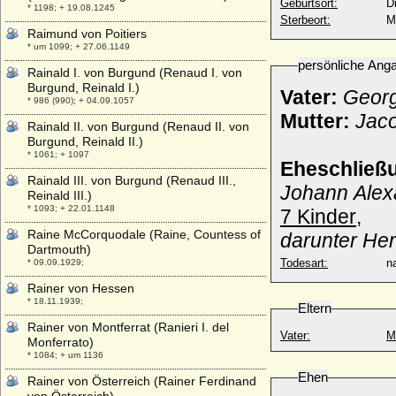
Geburtsort:
D
* 1198; + 19.08.1245
Sterbeort:
M
Raimund von Poitiers
* um 1099; + 27.06.1149
persönliche Ang
Rainald I. von Burgund (Renaud I. von
Burgund, Reinald I.)
Vater:
Georg
* 986 (990); + 04.09.1057
Mutter:
Jaco
Rainald II. von Burgund (Renaud II. von
Burgund, Reinald II.)
* 1061; + 1097
Eheschließ
Rainald III. von Burgund (Renaud III.,
Johann Alex
Reinald III.)
* 1093; + 22.01.1148
7 Kinder
,
Raine McCorquodale (Raine, Countess of
darunter He
Dartmouth)
Todesart:
na
* 09.09.1929;
Rainer von Hessen
* 18.11.1939;
Eltern
Rainer von Montferrat (Ranieri I. del
Vater:
M
Monferrato)
* 1084; + um 1136
Ehen
Rainer von Österreich (Rainer Ferdinand