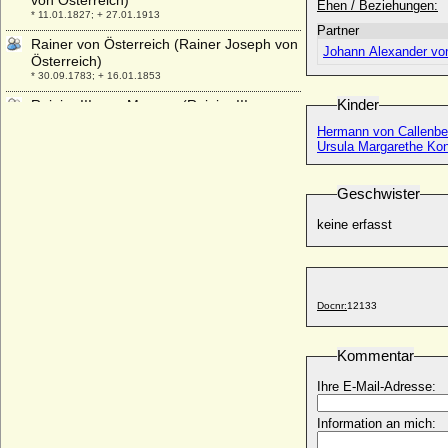
von Österreich)
Ehen / Beziehungen:
* 11.01.1827; + 27.01.1913
Partner
Rainer von Österreich (Rainer Joseph von
Johann Alexander von
Österreich)
* 30.09.1783; + 16.01.1853
Kinder
Rainier III. von Monaco (Rainier III.
Grimaldi)
Hermann von Callenber
* 31.05.1923; + 06.04.2005
Ursula Margarethe Kon
Ramiro I. von Aragon
* um 1000; + 08.05.1063
Geschwister
Ramiro II. von Aragon
keine erfasst
* 1075; + 16.08.1157
Ramón Berenguer III. el Grande de
Barcelona (Raimund Berengar III. der
Große)
* 1082; + 1131
Docnr:
12133
Ramón Berenguer IV. de Barcelona
(Ramón Berenguer IV el Santo, Raimund
Kommentar
Berengar IV. von Barcelona)
* 1114; + 06.08.1162
Ihre E-Mail-Adresse:
Randolph Henry Spencer-Churchill (Lord
Information an mich:
Randolph Spencer-Churchill)
* 13.02.1849; + 24.01.1895