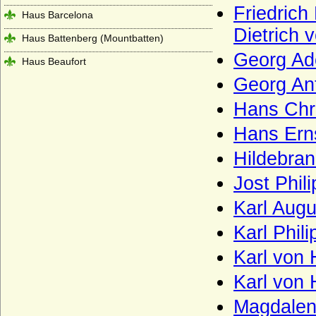
Friedrich
Haus Barcelona
Dietrich 
Haus Battenberg (Mountbatten)
Georg Ado
Haus Beaufort
Georg Ant
Haus Beauharnais
Hans Chr
Haus Bentheim-Steinfurt
Hans Ern
Haus Bentheim-Tecklenburg
Hildebra
Haus Bentinck
Haus Bernadotte
Jost Phil
Haus Béthune (Maison de Béthune)
Karl Augu
Haus Biron von Kurland
Karl Phil
Haus Blois (Haus Blois-Champagne,
Karl von 
Theobaldinder)
Karl von 
Haus Bonaparte
Magdalen
Haus Boulogne