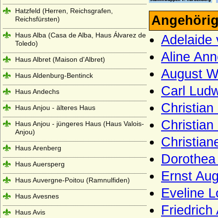
Hatzfeld (Herren, Reichsgrafen,
Angehörig
Reichsfürsten)
Haus Alba (Casa de Alba, Haus Álvarez de
Adelaide 
Toledo)
Aline Ann
Haus Albret (Maison d'Albret)
August Wi
Haus Aldenburg-Bentinck
Carl Lud
Haus Andechs
Christian
Haus Anjou - älteres Haus
Christian
Haus Anjou - jüngeres Haus (Haus Valois-
Anjou)
Christian
Haus Arenberg
Dorothea
Haus Auersperg
Ernst Aug
Haus Auvergne-Poitou (Ramnulfiden)
Eveline L
Haus Avesnes
Friedrich
Haus Avis