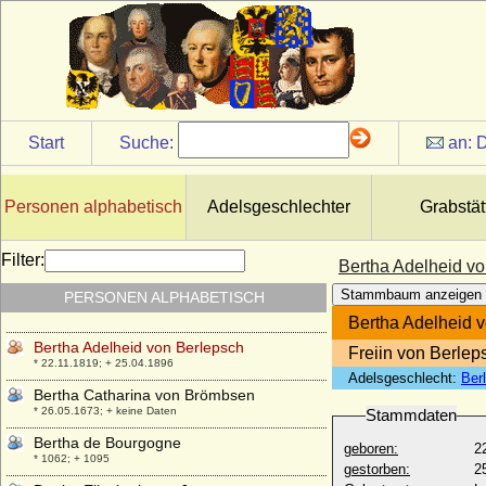
Bernolf von Gemmingen zu Bürg
+ 1609
Berta Czuber (Bertha Czuber)
* 05.12.1879; + 05.07.1979
Berta NN (Gemahlin von Heinrich II. von
Weida)
Start
Suche:
an:
D
* unbekannt; + vor 1209
Berta Renate von Reckow
* 20.12.1799; + 13.09.1845
Personen alphabetisch
Adelsgeschlechter
Grabstät
Berta von Tübingen (Bertha von
Tübingen)
Filter:
Bertha Adelheid v
+ 24.02.1169
Stammbaum anzeigen
PERSONEN ALPHABETISCH
Berte Scheel von Plessen
* 12.09.1707; + 05.07.1786
Bertha Adelheid 
Bertha Adelheid von Berlepsch
Freiin von Berlep
* 22.11.1819; + 25.04.1896
Adelsgeschlecht:
Ber
Bertha Catharina von Brömbsen
* 26.05.1673; + keine Daten
Stammdaten
Bertha de Bourgogne
geboren:
2
* 1062; + 1095
gestorben:
2