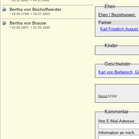
* 14.11.1883; + 24.11.1946
Ehen
Bertha von Bischoffwerder
* 19.06.1799; + 26.07.1823
Ehen / Beziehungen:
Partner
Bertha von Brause
* 03.06.1807; + 01.05.1845
Karl Friedrich August
Bertha von Burgund
* 967; + nach 1010
Kinder
Bertha von der Asseburg
* 21.12.1582; + 05.03.1642
Geschwister
Bertha von der Recke, Freiin
* 23.11.1814; + 14.12.1848
Karl von Berlepsch, G
Bertha von Gleissberg
+ nach 1137
Bertha von Groitzsch
* um 1090; + 16.05.1144
Docnr:
12192
Bertha von Hessen-Philippsthal-Barchfeld
* 25.10.1874; + 19.02.1919
Kommentar
Bertha von Holland
Ihre E-Mail-Adresse:
* 1055; + 1094
Bertha von Holleben
Information an mich:
* 16.11.1818; + 30.11.1904