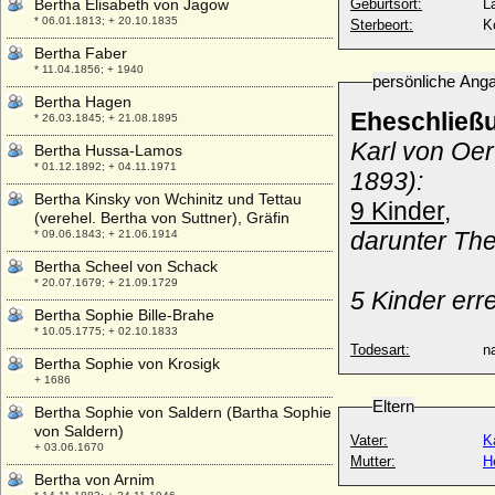
Bertha Elisabeth von Jagow
Geburtsort:
L
* 06.01.1813; + 20.10.1835
Sterbeort:
K
Bertha Faber
* 11.04.1856; + 1940
persönliche Ang
Bertha Hagen
Eheschließ
* 26.03.1845; + 21.08.1895
Karl von Oer
Bertha Hussa-Lamos
* 01.12.1892; + 04.11.1971
1893):
Bertha Kinsky von Wchinitz und Tettau
9 Kinder,
(verehel. Bertha von Suttner), Gräfin
darunter The
* 09.06.1843; + 21.06.1914
Bertha Scheel von Schack
* 20.07.1679; + 21.09.1729
5 Kinder err
Bertha Sophie Bille-Brahe
* 10.05.1775; + 02.10.1833
Todesart:
na
Bertha Sophie von Krosigk
+ 1686
Eltern
Bertha Sophie von Saldern (Bartha Sophie
von Saldern)
Vater:
K
+ 03.06.1670
Mutter:
H
Bertha von Arnim