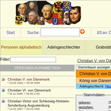
Christian Sigismund von Preußen
* 14.03.1946;
Christian Sigismund von Wahlen-Jürgass
* 24.04.1669; + nach 1722
Christian Stephan von Grumbkow
* 26.12.1603; + 1672
Start
Suche:
an:
D
Christian Stephan von Schöning (auch:
Stephan Christian von Schöning)
* 1752; + 30.10.1802
Personen alphabetisch
Adelsgeschlechter
Grabstät
Christian Ulrich I. von Württemberg-
Bernstadt und Württemberg-Oels
* 09.04.1652; + 05.04.1704
Filter:
Christian V. von 
Christian Ulrich II. von Württemberg-
Stammbaum anzeigen
PERSONEN ALPHABETISCH
Wilhelminenort
* 27.01.1691; + 07.02.1734
Christian V. von
Christian V. von Dänemark
König von Dänem
* 15.04.1646; + 26.08.1699
Adelsgeschlecht:
Hau
Christian VI. von Dänemark
* 30.11.1699; + 06.08.1746
Stammdaten
Christian Victor von Schleswig-Holstein-
geboren:
1
Sonderburg-Augustenburg
gestorben:
2
* 14.04.1867; + 29.10.1900