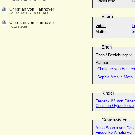
* 20.09.1599; + 16.06.1624
Grabstätte:
D
Christian von Hannover
* 01.09.1919; + 10.12.1981
Eltern
Christian von Hannover
Vater:
F
* 01.06.1985;
Mutter:
S
Christian von Hessen-Wanfried
* 17.07.1689; + 21.10.1755
Ehen
Christian von Preußen
* 03.07.1986;
Ehen / Beziehungen:
Christian (Friedrich H e i n r i c h Ludwig)
Partner
von Preußen
Charlotte von Hessen
* 11.11.1771; + 08.10.1790
Sophie Amalie Moth,
Christian von Rantzau, Reichsgraf
* 06.12.1683; + 08.03.1729
Kinder
Christian von Sachsen-Eisenberg
* 06.01.1653; + 28.04.1707
Frederik IV. von Däne
Christian Gyldenloev
Christian von Sachsen-Weissenfels
* 23.02.1682; + 28.06.1736
Geschwister
Christian von Schlesien-Wohlau-Ohlau-
Liegnitz-Brieg
Anna Sophia von Dän
* 09.04.1618; + 28.02.1672
Friederike Amalie vo