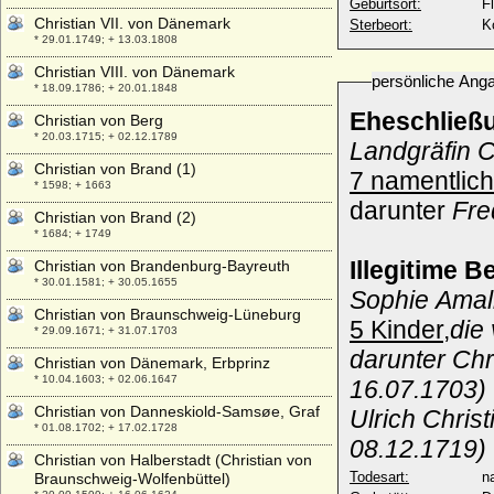
Geburtsort:
F
Christian VII. von Dänemark
Sterbeort:
K
* 29.01.1749; + 13.03.1808
Christian VIII. von Dänemark
persönliche Ang
* 18.09.1786; + 20.01.1848
Eheschließ
Christian von Berg
* 20.03.1715; + 02.12.1789
Landgräfin 
Christian von Brand (1)
7 namentlich
* 1598; + 1663
darunter
Fre
Christian von Brand (2)
* 1684; + 1749
Illegitime B
Christian von Brandenburg-Bayreuth
* 30.01.1581; + 30.05.1655
Sophie Amal
Christian von Braunschweig-Lüneburg
5 Kinder,
die
* 29.09.1671; + 31.07.1703
darunter Ch
Christian von Dänemark, Erbprinz
* 10.04.1603; + 02.06.1647
16.07.1703)
Christian von Danneskiold-Samsøe, Graf
Ulrich Chris
* 01.08.1702; + 17.02.1728
08.12.1719)
Christian von Halberstadt (Christian von
Todesart:
na
Braunschweig-Wolfenbüttel)