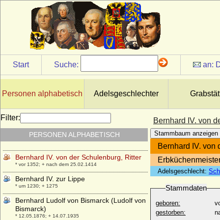
Bernhard III. von Baden-Baden
* 07.10.1474; + 29.06.1536
Bernhard III. von Moltzan
* um 1260; + vor 05.01.1324
Bernhard III. von Sachsen
* 1140; + 09.02.1212
Start
Suche:
an:
D
Bernhard III. von Sachsen-Meiningen
* 01.04.1851; + 16.01.1928
Bernhard III. von Solms-Braunfels
Personen alphabetisch
Adelsgeschlechter
Grabstät
* 1468; + 03.03.1547
Bernhard III. zur Lippe
Filter:
Bernhard IV. von de
* 1194; + 1265
Stammbaum anzeigen
PERSONEN ALPHABETISCH
Bernhard IV. von Anhalt-Bernburg
+ nach 28.06.1354
Bernhard IV. von 
Bernhard IV. von der Schulenburg, Ritter
Erbküchenmeister,
* vor 1352; + nach dem 25.02.1414
Adelsgeschlecht:
Sch
Bernhard IV. zur Lippe
* um 1230; + 1275
Stammdaten
Bernhard Ludolf von Bismarck (Ludolf von
geboren:
v
Bismarck)
gestorben:
n
* 12.05.1876; + 14.07.1935