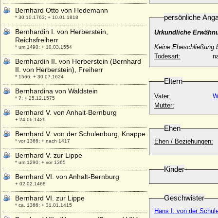
Bernhard Otto von Hedemann
persönliche Ang
* 30.10.1763; + 10.01.1818
Bernhardin I. von Herberstein,
Urkundliche Erwähn
Reichsfreiherr
Keine Eheschließung 
* um 1490; + 10.03.1554
Todesart:
na
Bernhardin II. von Herberstein (Bernhard
II. von Herberstein), Freiherr
* 1566; + 30.07.1624
Eltern
Bernhardina von Waldstein
Vater:
W
* ?; + 25.12.1575
Mutter:
Bernhard V. von Anhalt-Bernburg
+ 24.06.1429
Ehen
Bernhard V. von der Schulenburg, Knappe
Ehen / Beziehungen:
* vor 1366; + nach 1417
Bernhard V. zur Lippe
* um 1290; + vor 1365
Kinder
Bernhard VI. von Anhalt-Bernburg
+ 02.02.1468
Geschwister
Bernhard VI. zur Lippe
* ca. 1366; + 31.01.1415
Hans I. von der Schul