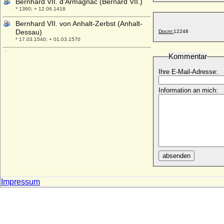
Bernhard VII. d'Armagnac (Bernard VII.)
* 1360; + 12.06.1418
Bernhard VII. von Anhalt-Zerbst (Anhalt-
Dessau)
Docnr:
12248
* 17.03.1540; + 01.03.1570
Bernhard VII. zur Lippe
Kommentar
* 1429; + 02.04.1511
Ihre E-Mail-Adresse:
Bernhard VIII. von der Schulenburg
(Bernhard der Lange von der
Information an mich:
Schulenburg)
* um 1427 (auch vor 1410 gen.); + 1469 (um 1470)
Bernhard VIII. zur Lippe
* 06.12.1527; + 15.04.1563
Bernhard von Baden
* 27.05.1970;
absenden
Bernhard von Bismarck
* 24.07.1810; + 07.05.1893
Bernhard von der Marwitz
Impressum
* 12.02.1824; + 31.03.1880
Bernhard von Italien
* um 797; + 17.04.818