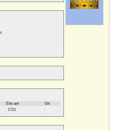
e;
Ehe am
Ort
1721