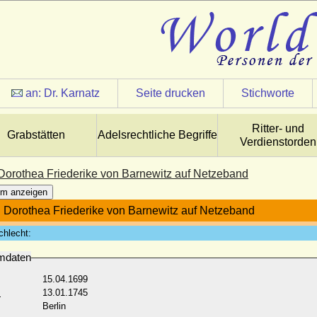
an:
Dr. Karnatz
Seite drucken
Stichworte
Ritter- und
Grabstätten
Adelsrechtliche Begriffe
Verdienstorden
Dorothea Friederike von Barnewitz auf Netzeband
m anzeigen
 Dorothea Friederike von Barnewitz auf Netzeband
chlecht:
mdaten
15.04.1699
:
13.01.1745
Berlin