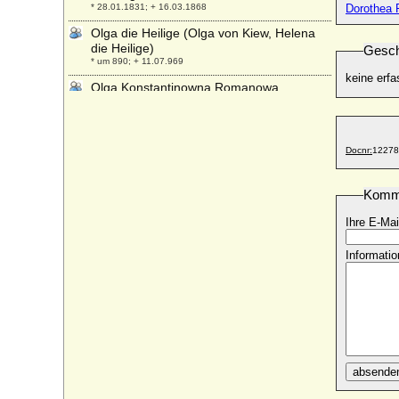
* 28.01.1831; + 16.03.1868
Dorothea 
Olga die Heilige (Olga von Kiew, Helena
die Heilige)
Gesch
* um 890; + 11.07.969
keine erfa
Olga Konstantinowna Romanowa
* 03.09.1851; + 18.06.1926
Olga Nikolajewna Romanowa
* 03.11.1895; + 17.07.1918
Docnr:
12278
Olga Nikolajewna von Rußland (Olga
Nikolajewna Romanowa)
Komm
* 30.08.1822; + 30.10.1892
Olga Pawlowna von Rußland (Olga
Ihre E-Mai
Pawlowna Romanowa)
* 11.07.1792; + 15.01.1795
Informatio
Olga von Gersdorff
* 03.12.1855; + 14.09.1936
Olga von Griechenland und Dänemark
* 11.06.1903; + 16.10.1997
Olga von Hannover
* 17.02.1958;
absende
Olga von Mecklenburg