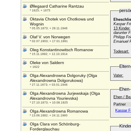
Øllegaard Catharine Rantzau
persö
* 1625; + 1675
Oktavia Chotek von Chotkowa und
Eheschli
Wognin
Kaspar Fr
13 Kinder
,
* 05.05.1873; + 29.11.1946
darunter 
Olaf V. von Norwegen
Philipp F
Emanuel F
* 02.07.1903; + 17.01.1991
Oleg Konstantinowitsch Romanow
Todesart:
* 15.11.1892; + 12.10.1914
Oleke von Saldern
Eltern
+ 1622
Olga Alexandrowna Dolgoruky (Olga
Vater:
Alexandrowna Dolgorukowa)
* 27.11.1873; + 03.01.1946
Ehen
Olga Alexandrowna Jurjewskaja (Olga
Ehen / Be
Alexandrovna Yourievska)
* 27.10.1873; + 10.08.1925
Partner
Kaspar F
Olga Alexandrowna Romanowa
* 13.06.1882; + 24.11.1960
Olga Clara von Schönburg-
Kinde
Forderglauchau