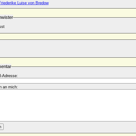
Friederike Luise von Bredow
wister
sst
entar
l-Adresse:
n an mich:
n