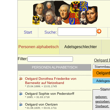
Odo von Paris (Eudes de Paris, Eudes Ier
de France)
* um 860; + 01.01.898
Odoardo I. Farnese
* 28.04.1612; + 11.09.1646
Odoardo II. Farnese
Start
Suche:
* 12.08.1666; + 06.09.1693
Odon von Posen (Odon Poznañski)
* um 1145; + 20.04.1194
Personen alphabetisch
Adelsgeschlechter
Odylia zu Castell-Castell
* 26.10.1939;
Filter:
Oelgard 
Odysseas Kimon von Griechenland und
Stammbau
PERSONEN ALPHABETISCH
Dänemark
* 17.09.2004;
Oelgard
Oelgard Dorothea Friederike von
Adelsges
Barnewitz auf Netzeband
* 15.04.1699; + 13.01.1745
Stam
Oelgard Sophie von Pederstorff
geboren:
* 1695; + 31.03.1718
gestorben
Oelgard von Oertzen
Sterbeort:
* 01.08.1635; + 03.01.1711