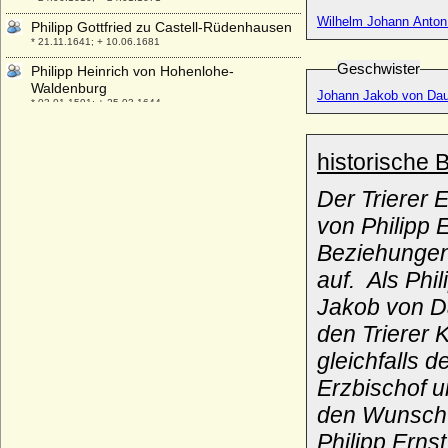
Wilhelm Johann Anton
Philipp Gottfried zu Castell-Rüdenhausen
* 21.11.1641; + 10.06.1681
Geschwister
Philipp Heinrich von Hohenlohe-
Waldenburg
Johann Jakob von Dau
* 03.01.1591; + 25.03.1644
Philipp Howard (St Philipp Howard), Earl of
Arundel
historische 
* 28.06.1557; + 19.10.1595
Philipp Hyacinth von Lobkowicz, Fürst
Der Trierer 
* 25.02.1680; + 21.12.1734
von Philipp 
Philipp I. der Ältere von Hanau-
Beziehungen 
Babenhausen (Philipp I. der Ältere von
Hanau-Lichtenberg)
auf. Als Phi
* 08.05.1417; + 10.05.1480
Jakob von Da
Philipp I. der Großmütige von Hessen
den Trierer 
* 13.11.1504; + 31.03.1567
gleichfalls 
Philipp I. der Jüngere von Hanau-
Münzenberg
Erzbischof u
* 20.09.1449; + 26.08.1500
den Wunsch 
Philipp I. von Baden-Sponheim
* 06.11.1479; + 17.09.1533
Philipp Erns