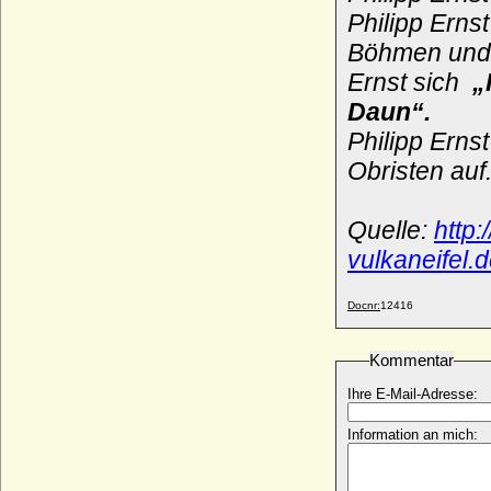
Philipp I. von Braunschweig-Grubenhagen
Philipp Erns
* 1476; + 04.09.1551
Böhmen und 
Philipp I. von Flandern (Philipp von Elsass)
Ernst sich
„
* um 1136; + 01.06.1191
Daun“.
Philipp I. von Frankreich
* 1053; + 29.07.1108
Philipp Erns
Philipp I. von Kastilien (Philipp der
Obristen auf
Schöne)
* 22.07.1478; + 25.09.1506
Quelle:
http
Philipp I. von Nassau-Weilburg
* 1368; + 02.07.1429
vulkaneifel.
Philipp I. von Pommern-Wolgast
* 14.07.1515; + 14.02.1560
Docnr:
12416
Philipp I. von Savoyen (Filippo I di Savoia)
* 1207 (oder 1220 ?); + 15.08.1285
Kommentar
Philipp I. von Virneburg
+ 1443
Ihre E-Mail-Adresse:
Philipp I. zur Lippe-Alverdissen und
Information an mich:
Schaumburg (Philipp I. von Schaumburg-
Lippe)
* 18.07.1601; + 10.04.1681