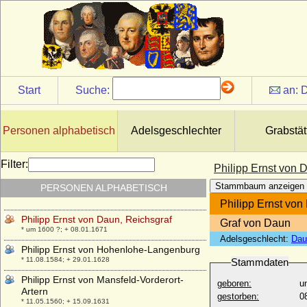
* 04.03.1665; + 01.07.1694
Philipp Christoph von Loë, Reichsfreiherr
* 1646; + 13.02.1708
Philipp de la Chièze (Philip de Chiese,
Philippe de La Chièze)
* 1629; + 1673
Start
Suche:
an:
D
Philipp Emmerich von Metternich-
Winneburg und Beilstein, Graf
* 1628; + 06.03.1698
Personen alphabetisch
Adelsgeschlechter
Grabstät
Philipp Erasmus von und zu Liechtenstein,
Prinz
* 12.08.1664; + 11.01.1704
Filter:
Philipp Ernst von 
Philipp Ernst Alexander von der
Stammbaum anzeigen
PERSONEN ALPHABETISCH
Schulenburg, Graf
* 27.01.1762; + 17.10.1820
Philipp Ernst von
Philipp Ernst von Daun, Reichsgraf
Graf von Daun
* um 1600 ?; + 08.01.1671
Adelsgeschlecht:
Dau
Philipp Ernst von Hohenlohe-Langenburg
* 11.08.1584; + 29.01.1628
Stammdaten
Philipp Ernst von Mansfeld-Vorderort-
geboren:
u
Artern
gestorben:
0
* 11.05.1560; + 15.09.1631