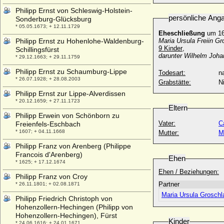
Philipp Ernst von Schleswig-Holstein-
persönliche Ang
Sonderburg-Glücksburg
* 05.05.1673; + 12.11.1729
Eheschließung
um 16
Philipp Ernst zu Hohenlohe-Waldenburg-
Maria Ursula Freiin Gr
9 Kinder
,
Schillingsfürst
darunter Wilhelm Joh
* 29.12.1663; + 29.11.1759
Philipp Ernst zu Schaumburg-Lippe
Todesart:
na
* 26.07.1928; + 28.08.2003
Grabstätte:
N
Philipp Ernst zur Lippe-Alverdissen
* 20.12.1659; + 27.11.1723
Eltern
Philipp Erwein von Schönborn zu
Vater:
C
Freienfels-Eschbach
* 1607; + 04.11.1668
Mutter:
M
Philipp Franz von Arenberg (Philippe
Francois d'Arenberg)
Ehen
* 1625; + 17.12.1674
Ehen / Beziehungen:
Philipp Franz von Croy
Partner
* 26.11.1801; + 02.08.1871
Maria Ursula Groschla
Philipp Friedrich Christoph von
Hohenzollern-Hechingen (Philipp von
Hohenzollern-Hechingen), Fürst
Kinder
* 24.06.1616; + 24.01.1671