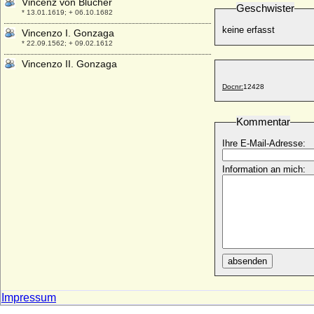
Vincenz von Blücher
Geschwister
* 13.01.1619; + 06.10.1682
keine erfasst
Vincenzo I. Gonzaga
* 22.09.1562; + 09.02.1612
Vincenzo II. Gonzaga
* 08.02.1594; + 25.12.1627
Docnr:
12428
Viola Elisabeth von Teschen (Viola
Tesínská)
* 1290; + 21.09.1317
Kommentar
Viola von Bulgarien
Ihre E-Mail-Adresse:
+ 07.09.1251
Violanta Margareta von Savoyen
Information an mich:
(Margherita Violante di Savoia)
* 15.11.1635; + 29.04.1663
Violante Beatrix von Bayern
* 23.01.1673; + 29.05.1731
Violante de Aragon (Jolante de Aragon)
* 1236; + 1301
absenden
Violante Signa
* 11.12.1546; + 05.03.1609
Impressum
Violante Visconti
+ 1382