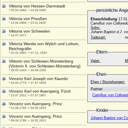
Viktoria von Hessen-Darmstadt
persönliche Ang
* 05.04.1863; + 24.09.1950
Viktoria von Preußen
Eheschließung
17.01.
* 12.04.1866; + 13.11.1929
Camillus von Collored
Sohn:
Viktoria von Schweden
Johann Baptist d.J. vo
* 14.07.1977;
Todesart:
na
Viktoria Wanda von Wylich und Lottum,
Reichsgräfin
Eltern
* 01.02.1861; + 07.12..1933
Vater:
M
Viktorin von Schlesien-Münsterberg
(Victorin II. von Schlesien-Münsterberg)
* 29.05.1443; + 30.08.1500
Ehen
Vincenz Karl Joseph von Kaunitz
Ehen / Beziehungen:
* 03.02.1774; + 27.07.1829
Partner
Vincenz Karl von Auersperg, Fürst
Camillus von Collored
* 15.07.1812; + 07.07.1867
Vincenz von Auersperg, Prinz
* 31.08.1765; + 04.06.1833
Kinder
Vincenz von Auersperg, Prinz
Johann Baptist von Col
* 09.06.1790; + 16.02.1812