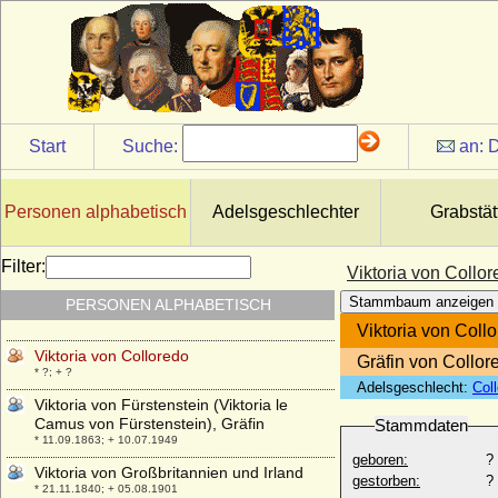
Schaumburg-Hoym
* 25.09.1715; + 04.02.1792
Viktoria Luise von Preußen
* 13.09.1892; + 11.12.1980
Viktoria Luise von Preußen
* 02.05.1982;
Start
Suche:
an:
D
Viktoria Luise von Solms-Baruth
* 13.03.1921; + 01.03.2003
Viktoria Marina von Preußen
Personen alphabetisch
Adelsgeschlechter
Grabstät
* 11.09.1917; + 22.01.1981
Viktoria von Baden
Filter:
Viktoria von Collo
* 07.08.1862; + 04.04.1930
Stammbaum anzeigen
PERSONEN ALPHABETISCH
Viktoria von Beaulieu-Marconnay
* 05.08.1870; + 19.04.1954
Viktoria von Coll
Viktoria von Colloredo
Gräfin von Collor
* ?; + ?
Adelsgeschlecht:
Col
Viktoria von Fürstenstein (Viktoria le
Camus von Fürstenstein), Gräfin
Stammdaten
* 11.09.1863; + 10.07.1949
geboren:
?
Viktoria von Großbritannien und Irland
gestorben:
?
* 21.11.1840; + 05.08.1901